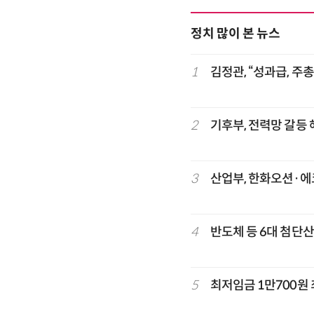
정치 많이 본 뉴스
1
김정관, “성과급, 주
2
기후부, 전력망 갈등
3
산업부, 한화오션·에코
4
반도체 등 6대 첨단산
5
최저임금 1만700원