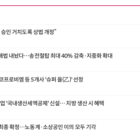
총 승인 거치도록 상법 개정”
 해법 내놨다…송전철탑 최대 40% 감축·지중화 확대
프로비엠 등 5개사 '슈퍼 을(乙)' 선정
업 '국내생산세액공제' 신설… 지방 생산 시 혜택
 최종 확정…노동계·소상공인 이의 모두 기각