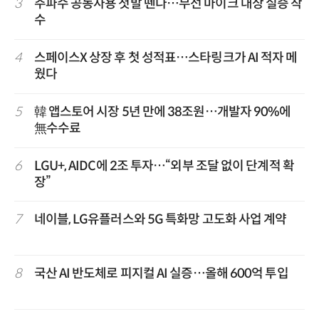
3
주파수 공동사용 첫발 뗀다…무선 마이크 대상 실증 착
수
4
스페이스X 상장 후 첫 성적표…스타링크가 AI 적자 메
웠다
5
韓 앱스토어 시장 5년 만에 38조원…개발자 90%에
無수수료
6
LGU+, AIDC에 2조 투자…“외부 조달 없이 단계적 확
장”
7
네이블, LG유플러스와 5G 특화망 고도화 사업 계약
8
국산 AI 반도체로 피지컬 AI 실증…올해 600억 투입