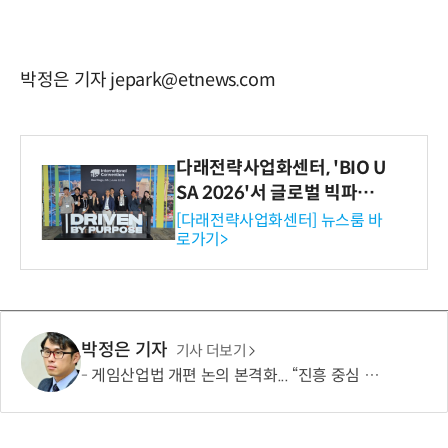
박정은 기자 jepark@etnews.com
다래전략사업화센터, 'BIO U
SA 2026'서 글로벌 빅파마
와의 비즈니스 미팅 지원…K
[다래전략사업화센터] 뉴스룸 바
로가기>
-바이오 해외 진출 교두보 확
보
박정은 기자
기사 더보기
게임산업법 개편 논의 본격화... “진흥 중심 전환 속 세부 보완 필요”