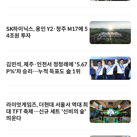
SK하이닉스, 용인 Y2·청주 M17에 5
4조원 투자
김민석, 제주·인천서 정청래에 '5.67
P%'차 승리…누적 득표도 金 1위
라이엇게임즈, 더현대 서울서 역대 최
대 TFT 축제…신규 세트 '신비의 숲'
띄운다