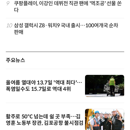
9
쿠팡플레이, 이강인 데뷔전 직관 팬에 '역조공' 선물 쏜
다
10
삼성 갤럭시 Z8·워치9 국내 출시…100여개국 순차
판매
주요뉴스
올여름 열대야 13.7일 '역대 최다'…
폭염일수도 15.7일로 역대 4위
활주로 50℃ 넘는데 쉴 곳 부족…김
영훈 노동부 장관, 김포공항 불시점검