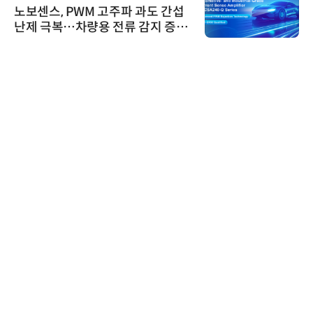
노보센스, PWM 고주파 과도 간섭
난제 극복…차량용 전류 감지 증폭
기