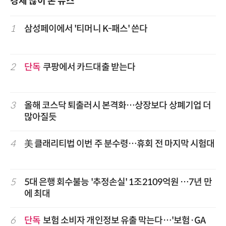
경제 많이 본 뉴스
1
삼성페이에서 '티머니 K-패스' 쓴다
2
단독
쿠팡에서 카드대출 받는다
3
올해 코스닥 퇴출러시 본격화…상장보다 상폐기업 더
많아질듯
4
美 클래리티법 이번 주 분수령…휴회 전 마지막 시험대
5
5대 은행 회수불능 '추정손실' 1조2109억원 …7년 만
에 최대
6
단독
보험 소비자 개인정보 유출 막는다…'보험·GA