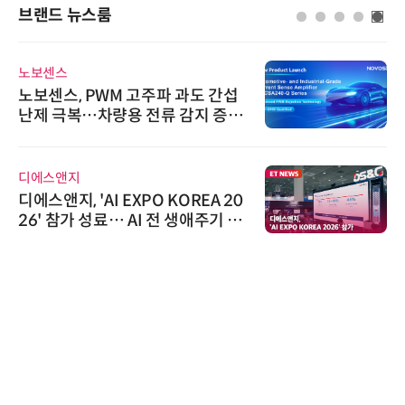
브랜드 뉴스룸
노보센스
노보센스, PWM 고주파 과도 간섭
난제 극복…차량용 전류 감지 증폭
기
디에스앤지
디에스앤지, 'AI EXPO KOREA 20
26' 참가 성료… AI 전 생애주기 아
우르는 통합 솔루션 선봬