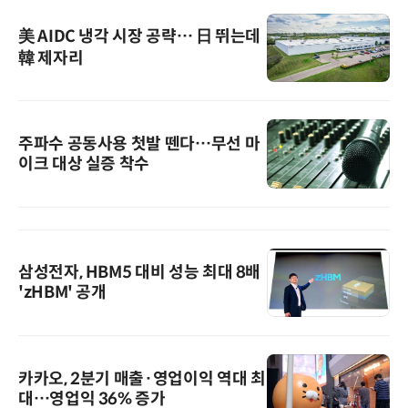
美 AIDC 냉각 시장 공략… 日 뛰는데
韓 제자리
주파수 공동사용 첫발 뗀다…무선 마
이크 대상 실증 착수
삼성전자, HBM5 대비 성능 최대 8배
'zHBM' 공개
카카오, 2분기 매출·영업이익 역대 최
대…영업익 36% 증가