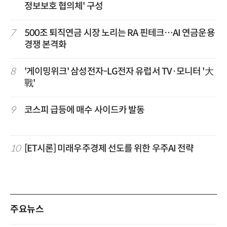
정보보호 협의체' 구성
7
500조 퇴직연금 시장 노리는 RA 핀테크…AI 연금운용
경쟁 본격화
8
'게이밍위크' 삼성전자-LG전자 유럽서 TV·모니터 '大
戰'
9
코스피 급등에 매수 사이드카 발동
10
[ET시론] 미래우주경제 선도를 위한 우주AI 전략
주요뉴스