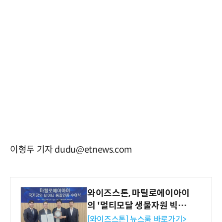
이형두 기자 dudu@etnews.com
와이즈스톤, 마틸로에이아이
의 '멀티모달 생물자원 빅데
이터'에 DQ인증 최고 등급
[와이즈스톤] 뉴스룸 바로가기>