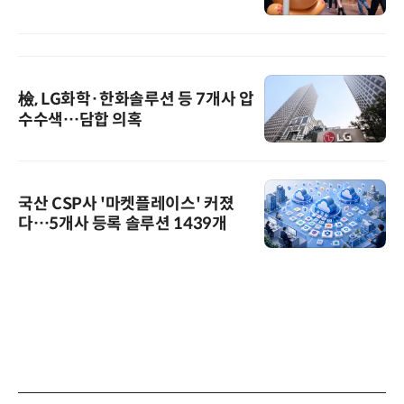
檢, LG화학·한화솔루션 등 7개사 압
수수색…담합 의혹
국산 CSP사 '마켓플레이스' 커졌
다…5개사 등록 솔루션 1439개