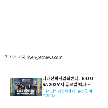
김지선 기자 river@etnews.com
다래전략사업화센터, 'BIO U
SA 2026'서 글로벌 빅파마
와의 비즈니스 미팅 지원…K
[다래전략사업화센터] 뉴스룸 바
로가기>
-바이오 해외 진출 교두보 확
보