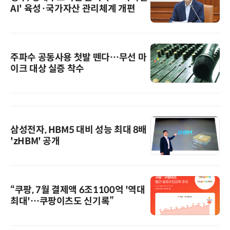
AI' 육성·국가자산 관리체계 개편
주파수 공동사용 첫발 뗀다…무선 마
이크 대상 실증 착수
삼성전자, HBM5 대비 성능 최대 8배
'zHBM' 공개
“쿠팡, 7월 결제액 6조1100억 '역대
최대'…쿠팡이츠도 신기록”