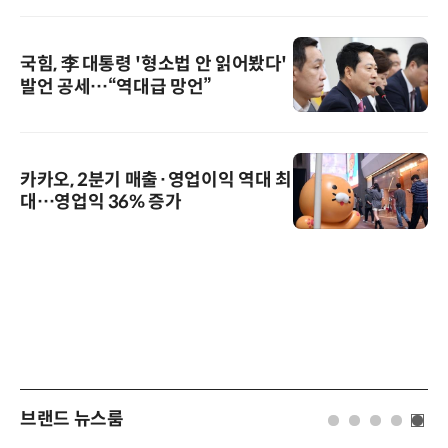
국힘, 李 대통령 '형소법 안 읽어봤다'
발언 공세…“역대급 망언”
카카오, 2분기 매출·영업이익 역대 최
대…영업익 36% 증가
브랜드 뉴스룸