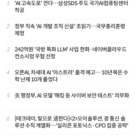
1
'AI 고속도로' 깐다…삼성SDS 주도 국가AI컴퓨팅센터
착공
2
정부 직속 'AI 개발 조직 신설' 초읽기…국무총리훈령
제정
3
242억원 '국방 특화 LLM' 사업 한화·네이버클라우드
컨소시엄 우협 선정
4
오픈AI, 차세대 AI '아스트라' 출격 예고… 10년묵은 수
학 난제 10개 풀었다
5
美 행정부, AI 모델 '해킹 등 사이버 보안 테스트' 의무화
6
[테크데이, 빛으로 通한다]<2>오이솔루션, 광 통신 솔
루션 수직 계열화…'실리콘 포토닉스·CPO 집중 공략'