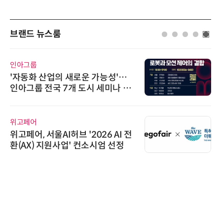
브랜드 뉴스룸
에이블스토어
…
시놀로지, SK네트웍스서비스와 영
페
상 보안 카메라 국내 독점 판매 파
트너십 체결
한국태양유전
 전
태양유전, '안전·환경 보고서 202
6' 발간…2030년 SBT 수준 온실
가스 감축 추진
슈퍼솔루션
슈퍼솔루션, 2026 Next-Gen AI C
ooling Summit 성황리 성료