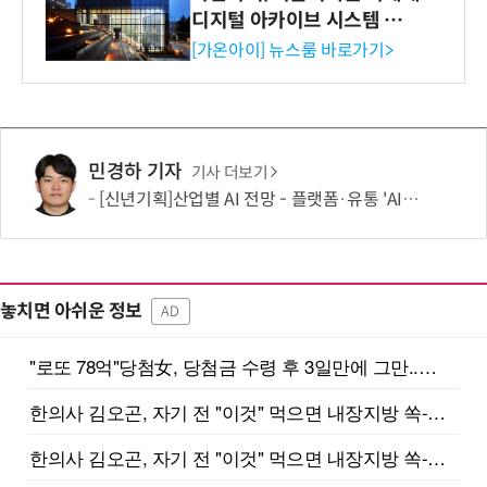
디지털 아카이브 시스템 구축
수행
[가온아이] 뉴스룸 바로가기>
민경하 기자
기사 더보기
[신년기획]산업별 AI 전망 - 플랫폼·유통 'AI 에이전트 시대' 개막
놓치면 아쉬운 정보
AD