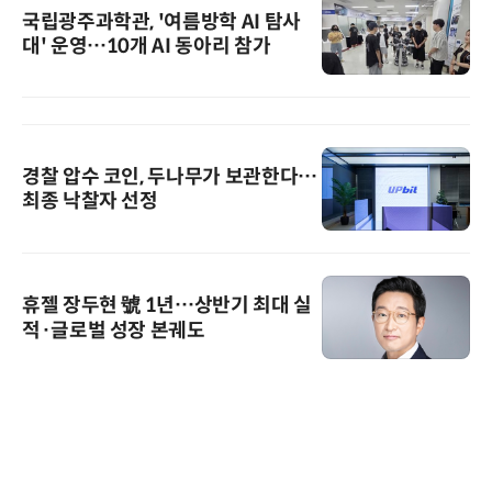
국립광주과학관, '여름방학 AI 탐사
대' 운영…10개 AI 동아리 참가
경찰 압수 코인, 두나무가 보관한다…
최종 낙찰자 선정
휴젤 장두현 號 1년…상반기 최대 실
적·글로벌 성장 본궤도