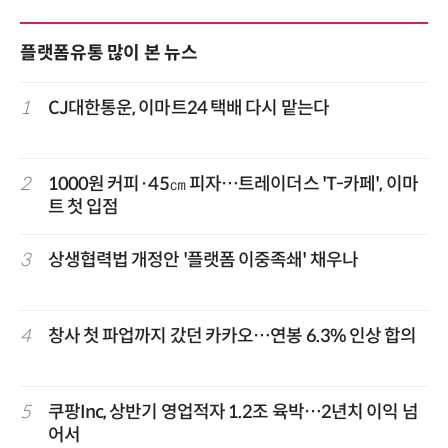
플랫폼유통 많이 본 뉴스
1
CJ대한통운, 이마트24 택배 다시 맡는다
2
1000원 커피·45㎝ 피자…트레이더스 'T-카페', 이마
트 첫 입점
3
상생협력법 개정안 '플랫폼 이중족쇄' 채우나
4
창사 첫 파업까지 갔던 카카오…연봉 6.3% 인상 합의
5
쿠팡Inc, 상반기 영업적자 1.2조 육박…2년치 이익 넘
어서