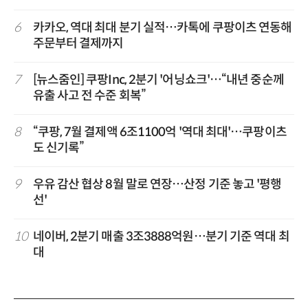
6
카카오, 역대 최대 분기 실적…카톡에 쿠팡이츠 연동해
주문부터 결제까지
7
[뉴스줌인] 쿠팡Inc, 2분기 '어닝쇼크'…“내년 중순께
유출 사고 전 수준 회복”
8
“쿠팡, 7월 결제액 6조1100억 '역대 최대'…쿠팡이츠
도 신기록”
9
우유 감산 협상 8월 말로 연장…산정 기준 놓고 '평행
선'
10
네이버, 2분기 매출 3조3888억원…분기 기준 역대 최
대