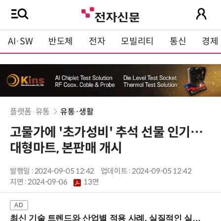
AI·SW
반도체
전자
모빌리티
통신
경제
플랫폼·유통
유통·생활
고물가에 '초가성비' 추석 선물 인기…
대형마트, 본판매 개시
발행일 : 2024-09-05 12:42
업데이트 : 2024-09-05 12:42
지면 :
2024-09-06
13면
최신 기술 트렌드와 산업별 적용 사례, 실질적인 실행 전략을 공유 (9/18 양재역)