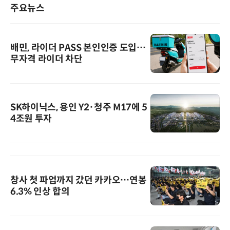
주요뉴스
배민, 라이더 PASS 본인인증 도입…
무자격 라이더 차단
SK하이닉스, 용인 Y2·청주 M17에 5
4조원 투자
창사 첫 파업까지 갔던 카카오…연봉
6.3% 인상 합의