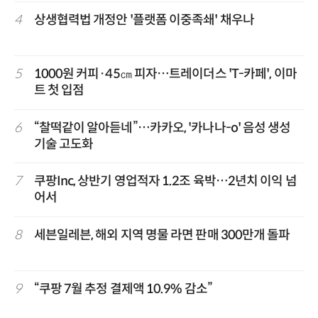
4
상생협력법 개정안 '플랫폼 이중족쇄' 채우나
5
1000원 커피·45㎝ 피자…트레이더스 'T-카페', 이마
트 첫 입점
6
“찰떡같이 알아듣네”…카카오, '카나나-o' 음성 생성
기술 고도화
7
쿠팡Inc, 상반기 영업적자 1.2조 육박…2년치 이익 넘
어서
8
세븐일레븐, 해외 지역 명물 라면 판매 300만개 돌파
9
“쿠팡 7월 추정 결제액 10.9% 감소”