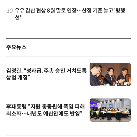
10
우유 감산 협상 8월 말로 연장…산정 기준 놓고 '평행
선'
주요뉴스
김정관, “성과급, 주총 승인 거치도록
상법 개정”
李대통령 “자원 총동원해 폭염 피해
최소화…내년도 예산안에도 반영”