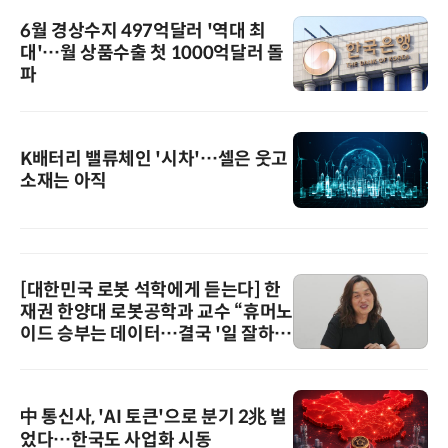
6월 경상수지 497억달러 '역대 최
대'…월 상품수출 첫 1000억달러 돌
파
K배터리 밸류체인 '시차'…셀은 웃고
소재는 아직
[대한민국 로봇 석학에게 듣는다] 한
재권 한양대 로봇공학과 교수 “휴머노
이드 승부는 데이터…결국 '일 잘하는
로봇'이 시장을 지배한다”
中 통신사, 'AI 토큰'으로 분기 2兆 벌
었다…한국도 사업화 시동