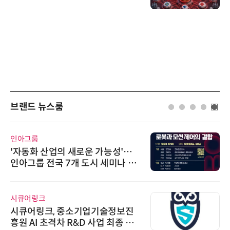
브랜드 뉴스룸
노보센스
노보센스, PWM 고주파 과도 간섭
난제 극복…차량용 전류 감지 증폭
기
로옴세미컨덕터코리아
로옴, 업계 최고 수준의 Wide-SOA
구현한 차량용 MOSFET 개발