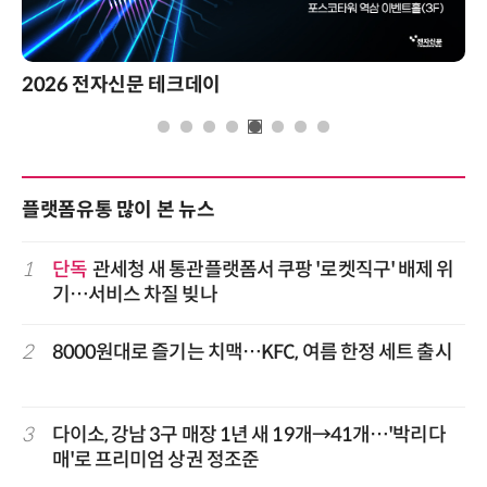
제8회 AI정부 혁신 콘퍼런스
플랫폼유통 많이 본 뉴스
1
단독
관세청 새 통관플랫폼서 쿠팡 '로켓직구' 배제 위
기…서비스 차질 빚나
2
8000원대로 즐기는 치맥…KFC, 여름 한정 세트 출시
3
다이소, 강남 3구 매장 1년 새 19개→41개…'박리다
매'로 프리미엄 상권 정조준