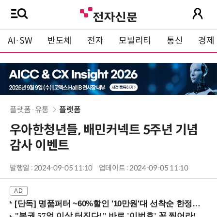
AI·SW
반도체
전자
모빌리티
통신
경제
플랫폼·유통
플랫폼
우아한청년들, 배민커넥트 5주년 기념
감사 이벤트
발행일 : 2024-09-05 11:10
업데이트 : 2024-09-05 11:10
[단독] 명품퍼터 ~60%할인 '10만원'대 선착순 한정판매!