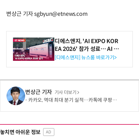
변상근 기자 sgbyun@etnews.com
디에스앤지, 'AI EXPO KOR
EA 2026' 참가 성료… AI 전
생애주기 아우르는 통합 솔루
[디에스앤지] 뉴스룸 바로가기>
션 선봬 [영상]
변상근 기자
기사 더보기
카카오, 역대 최대 분기 실적…카톡에 쿠팡이츠 연동해 주문부터 결제까지
놓치면 아쉬운 정보
AD