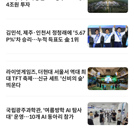
4조원 투자
김민석, 제주·인천서 정청래에 '5.67
P%'차 승리…누적 득표도 金 1위
라이엇게임즈, 더현대 서울서 역대 최
대 TFT 축제…신규 세트 '신비의 숲'
띄운다
국립광주과학관, '여름방학 AI 탐사
대' 운영…10개 AI 동아리 참가