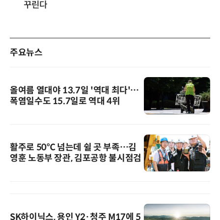
꾸린다
주요뉴스
올여름 열대야 13.7일 '역대 최다'…
폭염일수도 15.7일로 역대 4위
활주로 50℃ 넘는데 쉴 곳 부족…김
영훈 노동부 장관, 김포공항 불시점검
SK하이닉스, 용인 Y2·청주 M17에 5