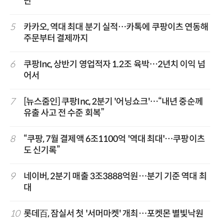
단
5
카카오, 역대 최대 분기 실적…카톡에 쿠팡이츠 연동해
주문부터 결제까지
6
쿠팡Inc, 상반기 영업적자 1.2조 육박…2년치 이익 넘
어서
7
[뉴스줌인] 쿠팡Inc, 2분기 '어닝쇼크'…“내년 중순께
유출 사고 전 수준 회복”
8
“쿠팡, 7월 결제액 6조1100억 '역대 최대'…쿠팡이츠
도 신기록”
9
네이버, 2분기 매출 3조3888억원…분기 기준 역대 최
대
10
롯데百, 잠실서 첫 '서머마켓' 개최…포켓몬 별빛낙원