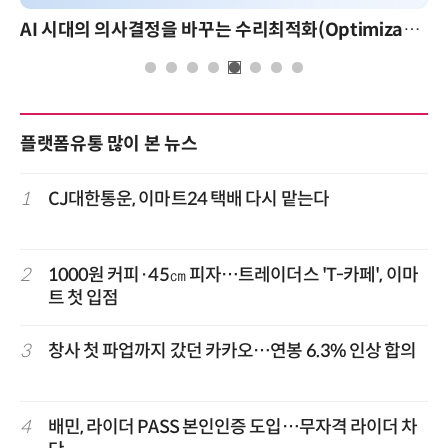
AI 시대의 의사결정을 바꾸는 수리최적화(Optimization): 실제 산업 적용 사례와 활용 전략
플랫폼유통 많이 본 뉴스
1
CJ대한통운, 이마트24 택배 다시 맡는다
2
1000원 커피·45㎝ 피자…트레이더스 'T-카페', 이마
트 첫 입점
3
창사 첫 파업까지 갔던 카카오…연봉 6.3% 인상 합의
4
배민, 라이더 PASS 본인인증 도입…무자격 라이더 차