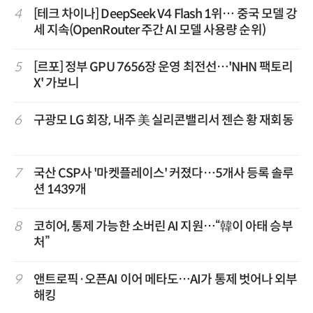
4
[테크 차이나] DeepSeek V4 Flash 1위… 중국 모델 강
세 지속(OpenRouter 주간 AI 모델 사용량 순위)
5
[르포] 정부 GPU 7656장 운영 최전선…'NHN 팩토리
X' 가보니
6
구광모 LG 회장, 내주 美 실리콘밸리서 젠슨 황 재회동
7
국산 CSP사 '마켓플레이스' 커졌다…5개사 등록 솔루
션 1439개
8
코히어, 통제 가능한 소버린 AI 지원…“韓이 아태 승부
처”
9
앤트로픽·오픈AI 이어 메타도…AI가 통제 벗어나 외부
해킹