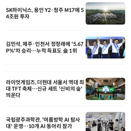
SK하이닉스, 용인 Y2·청주 M17에 5
4조원 투자
김민석, 제주·인천서 정청래에 '5.67
P%'차 승리…누적 득표도 金 1위
라이엇게임즈, 더현대 서울서 역대 최
대 TFT 축제…신규 세트 '신비의 숲'
띄운다
국립광주과학관, '여름방학 AI 탐사
대' 운영…10개 AI 동아리 참가