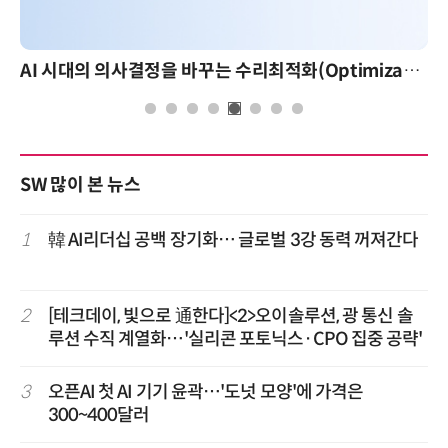
AI 시대의 의사결정을 바꾸는 수리최적화(Optimization): 실제 산업 적용 사례와 활용 전략
SW 많이 본 뉴스
1
韓 AI리더십 공백 장기화… 글로벌 3강 동력 꺼져간다
2
[테크데이, 빛으로 通한다]<2>오이솔루션, 광 통신 솔
루션 수직 계열화…'실리콘 포토닉스·CPO 집중 공략'
3
오픈AI 첫 AI 기기 윤곽…'도넛 모양'에 가격은
300~400달러