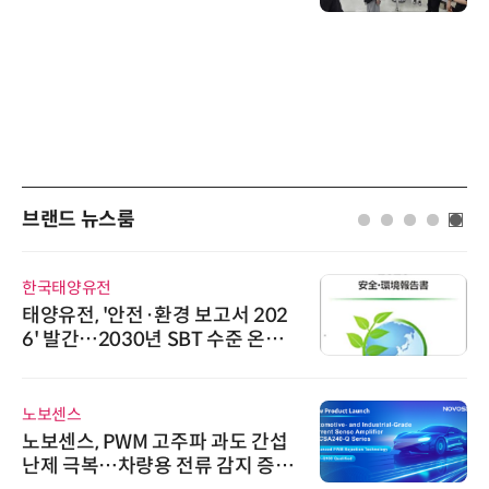
브랜드 뉴스룸
한국태양유전
태양유전, '안전·환경 보고서 202
6' 발간…2030년 SBT 수준 온실
가스 감축 추진
노보센스
노보센스, PWM 고주파 과도 간섭
난제 극복…차량용 전류 감지 증폭