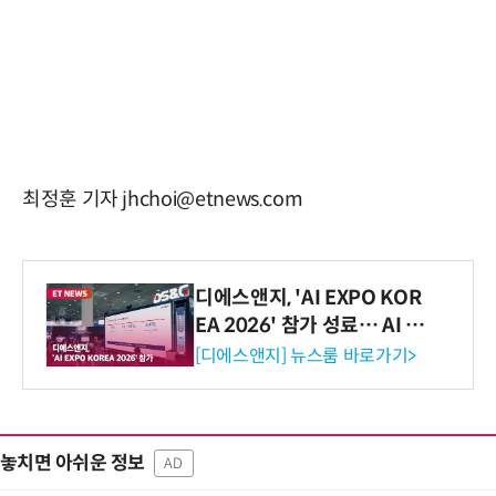
최정훈 기자 jhchoi@etnews.com
디에스앤지, 'AI EXPO KOR
EA 2026' 참가 성료… AI 전
생애주기 아우르는 통합 솔루
[디에스앤지] 뉴스룸 바로가기>
션 선봬 [영상]
놓치면 아쉬운 정보
AD