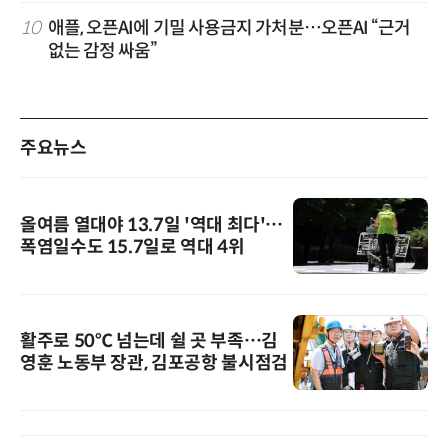
10
애플, 오픈AI에 기밀 사용금지 가처분…오픈AI “근거
없는 감정 싸움”
주요뉴스
올여름 열대야 13.7일 '역대 최다'…
폭염일수도 15.7일로 역대 4위
활주로 50℃ 넘는데 쉴 곳 부족…김
영훈 노동부 장관, 김포공항 불시점검