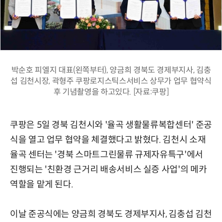
박순호 피엘지 대표(왼쪽부터), 양금희 경북도 경제부지사, 김충
섭 김천시장, 곽형주 쿠팡로지스틱스서비스 상무가 업무 협약식
후 기념촬영을 하고있다. [자료:쿠팡]
쿠팡은 5일 경북 김천시와 '율곡 생활물류복합센터' 준공
식을 열고 업무 협약을 체결했다고 밝혔다. 김천시 소재
율곡 센터는 '경북 스마트그린물류 규제자유특구'에서
진행되는 '친환경 근거리 배송서비스 실증 사업'의 메카
역할을 맡게 된다.
이날 준공식에는 양금희 경북도 경제부지사, 김충섭 김천