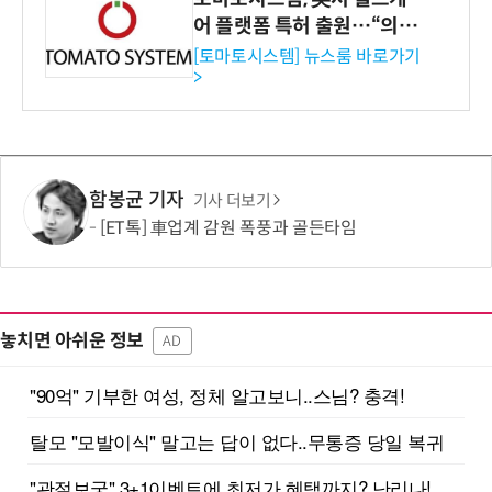
어 플랫폼 특허 출원…“의료
기관·보험사 공략”
[토마토시스템] 뉴스룸 바로가기
>
함봉균 기자
기사 더보기
[ET톡] 車업계 감원 폭풍과 골든타임
놓치면 아쉬운 정보
AD