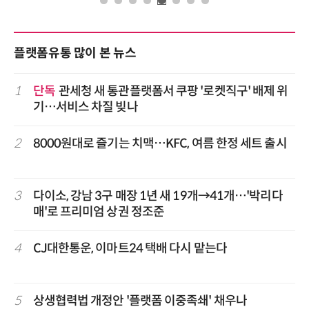
플랫폼유통 많이 본 뉴스
1
단독
관세청 새 통관플랫폼서 쿠팡 '로켓직구' 배제 위
기…서비스 차질 빚나
2
8000원대로 즐기는 치맥…KFC, 여름 한정 세트 출시
3
다이소, 강남 3구 매장 1년 새 19개→41개…'박리다
매'로 프리미엄 상권 정조준
4
CJ대한통운, 이마트24 택배 다시 맡는다
5
상생협력법 개정안 '플랫폼 이중족쇄' 채우나