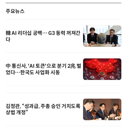
주요뉴스
韓 AI 리더십 공백… G3 동력 꺼져간
다
中 통신사, 'AI 토큰'으로 분기 2兆 벌
었다…한국도 사업화 시동
김정관, “성과급, 주총 승인 거치도록
상법 개정”