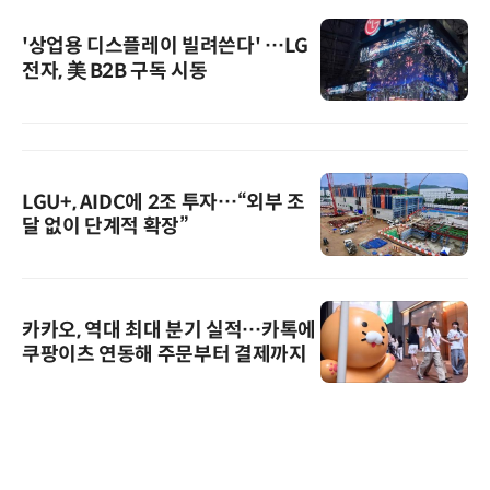
'상업용 디스플레이 빌려쓴다' …LG
전자, 美 B2B 구독 시동
LGU+, AIDC에 2조 투자…“외부 조
달 없이 단계적 확장”
카카오, 역대 최대 분기 실적…카톡에
쿠팡이츠 연동해 주문부터 결제까지