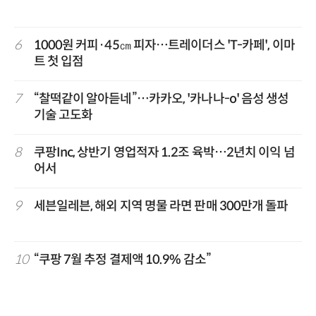
6
1000원 커피·45㎝ 피자…트레이더스 'T-카페', 이마
트 첫 입점
7
“찰떡같이 알아듣네”…카카오, '카나나-o' 음성 생성
기술 고도화
8
쿠팡Inc, 상반기 영업적자 1.2조 육박…2년치 이익 넘
어서
9
세븐일레븐, 해외 지역 명물 라면 판매 300만개 돌파
10
“쿠팡 7월 추정 결제액 10.9% 감소”