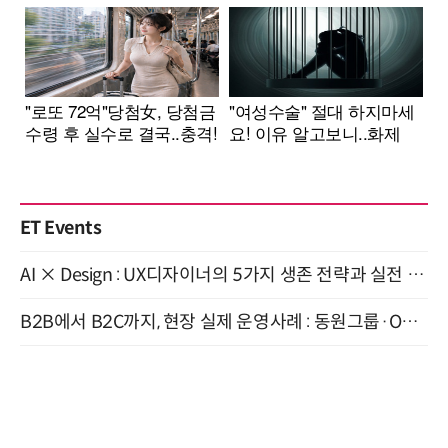
ET Events
AI × Design : UX디자이너의 5가지 생존 전략과 실전 대응 8월 28일 개최
B2B에서 B2C까지, 현장 실제 운영사례 : 동원그룹·OCI·다이닝브랜즈그룹·당근 (8/27)