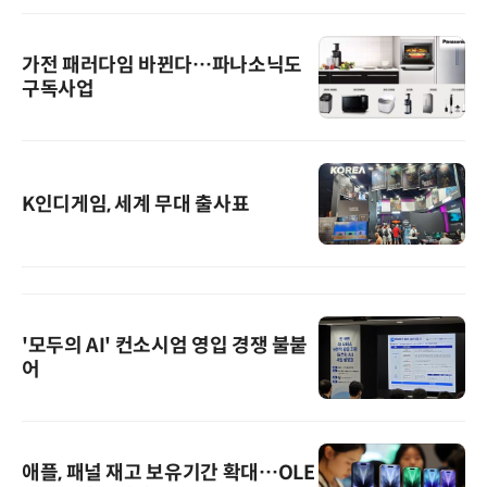
가전 패러다임 바뀐다…파나소닉도
구독사업
K인디게임, 세계 무대 출사표
'모두의 AI' 컨소시엄 영입 경쟁 불붙
어
애플, 패널 재고 보유기간 확대…OLE