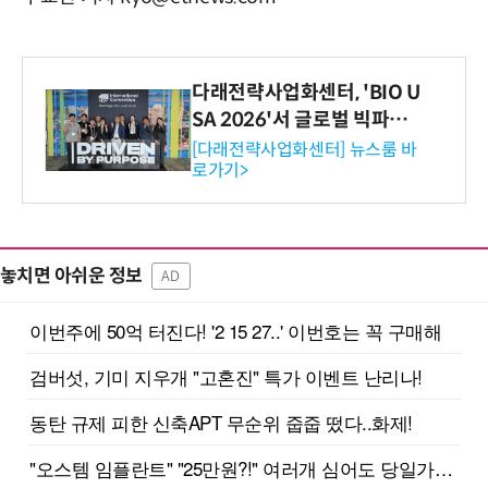
다래전략사업화센터, 'BIO U
SA 2026'서 글로벌 빅파마
와의 비즈니스 미팅 지원…K
[다래전략사업화센터] 뉴스룸 바
로가기>
-바이오 해외 진출 교두보 확
보
놓치면 아쉬운 정보
AD