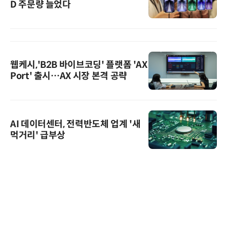
D 주문량 늘었다
웹케시,'B2B 바이브코딩' 플랫폼 'AX
Port' 출시…AX 시장 본격 공략
AI 데이터센터, 전력반도체 업계 '새
먹거리' 급부상