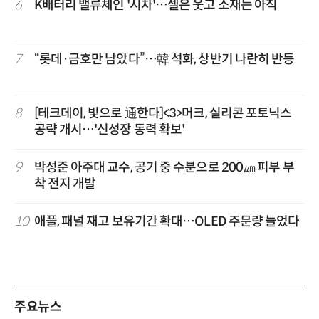
6
K배터리 밸류체인 '시차'…셀은 웃고 소재는 아직
7
“롯데·금호만 남았다”…韓 석화, 상반기 나란히 반등
8
[테크데이, 빛으로 通한다]<3>머크, 실리콘 포토닉스
공략 개시…'신성장 동력 확보'
9
박성준 아주대 교수, 공기 중 수분으로 200㎛ 피부 부
착 전지 개발
10
애플, 패널 재고 보유기간 확대…OLED 주문량 늘었다
주요뉴스