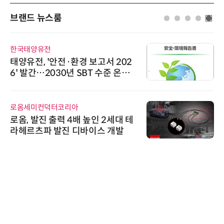
브랜드 뉴스룸
한국태양유전
태양유전, '안전·환경 보고서 202
6' 발간…2030년 SBT 수준 온실
가스 감축 추진
로옴세미컨덕터코리아
로옴, 발진 출력 4배 높인 2세대 테
라헤르츠파 발진 디바이스 개발