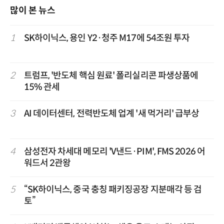
많이 본 뉴스
1
SK하이닉스, 용인 Y2·청주 M17에 54조원 투자
2
트럼프, '반도체 핵심 원료' 폴리실리콘 파생상품에
15% 관세
3
AI 데이터센터, 전력반도체 업계 '새 먹거리' 급부상
4
삼성전자 차세대 메모리 'V낸드·PIM', FMS 2026 어
워드서 2관왕
5
“SK하이닉스, 중국 충칭 패키징공장 지분매각 등 검
토”