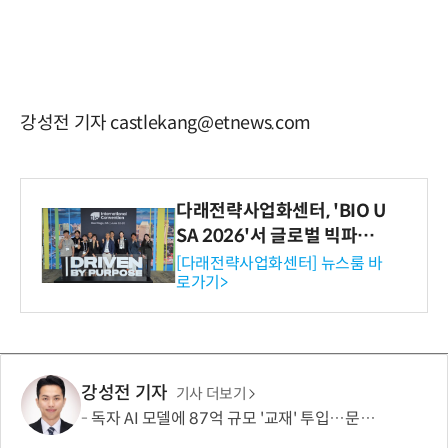
강성전 기자 castlekang@etnews.com
다래전략사업화센터, 'BIO U
SA 2026'서 글로벌 빅파마
와의 비즈니스 미팅 지원…K
[다래전략사업화센터] 뉴스룸 바
로가기>
-바이오 해외 진출 교두보 확
보
강성전 기자
기사 더보기
독자 AI 모델에 87억 규모 '교재' 투입…문제·전공책에 강의영상까지