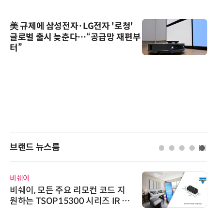
美 규제에 삼성전자·LG전자 '로청'
글로벌 출시 늦춘다…“공급망 재편부
터”
브랜드 뉴스룸
비쉐이
비쉐이, 모든 주요 리모컨 코드 지
원하는 TSOP15300 시리즈 IR 수
신기 출시