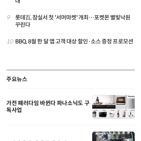
대
9
롯데百, 잠실서 첫 '서머마켓' 개최…포켓몬 별빛낙원
꾸린다
10
BBQ, 8월 한 달 앱 고객 대상 할인·소스 증정 프로모션
주요뉴스
가전 패러다임 바뀐다 파나소닉도 구
독사업