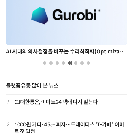
AI 시대의 의사결정을 바꾸는 수리최적화(Optimization): 실제 산업 적용 사례와 활용 전략
플랫폼유통 많이 본 뉴스
1
CJ대한통운, 이마트24 택배 다시 맡는다
2
1000원 커피·45㎝ 피자…트레이더스 'T-카페', 이마
트 첫 입점