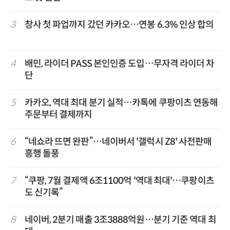
3
창사 첫 파업까지 갔던 카카오…연봉 6.3% 인상 합의
4
배민, 라이더 PASS 본인인증 도입…무자격 라이더 차
단
5
카카오, 역대 최대 분기 실적…카톡에 쿠팡이츠 연동해
주문부터 결제까지
6
“네쇼라 뜨면 완판”…네이버서 '갤럭시 Z8' 사전판매
흥행 돌풍
7
“쿠팡, 7월 결제액 6조1100억 '역대 최대'…쿠팡이츠
도 신기록”
8
네이버, 2분기 매출 3조3888억원…분기 기준 역대 최