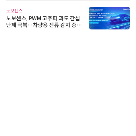
노보센스
노보센스, PWM 고주파 과도 간섭
난제 극복…차량용 전류 감지 증폭
기