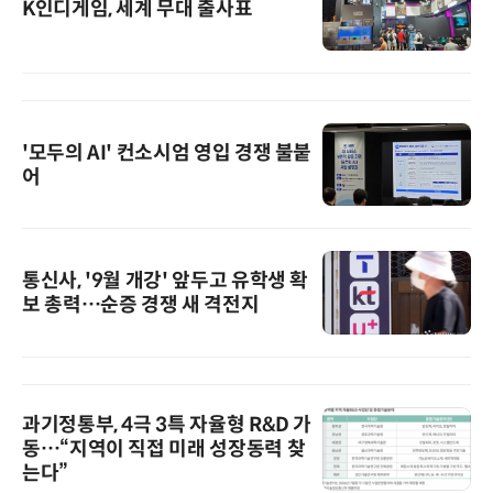
K인디게임, 세계 무대 출사표
'모두의 AI' 컨소시엄 영입 경쟁 불붙
어
통신사, '9월 개강' 앞두고 유학생 확
보 총력…순증 경쟁 새 격전지
과기정통부, 4극 3특 자율형 R&D 가
동…“지역이 직접 미래 성장동력 찾
는다”