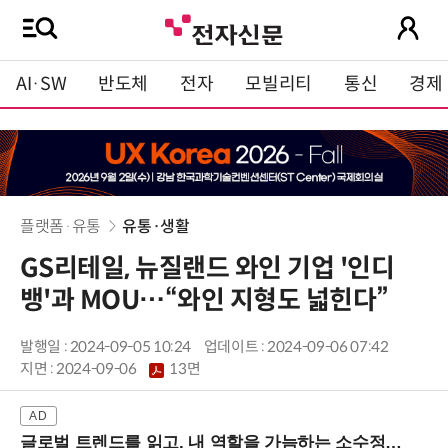
AI·SW
반도체
전자
모빌리티
통신
경제
플랫폼·유통
유통·생활
GS리테일, 뉴질랜드 와인 기업 '인디
뱅'과 MOU…“와인 지형도 넓힌다”
발행일 : 2024-09-05 10:24
업데이트 : 2024-09-06 07:42
지면 :
2024-09-06
13면
글로벌 트렌드를 읽고, 내 역할을 가늠하는 소수정예 실습 워크숍 (8/28 신논현역)