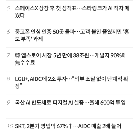
5
스페이스X 상장 후 첫 성적표…스타링크가 AI 적자 메
웠다
6
중고폰 안심 인증 50곳 돌파…고객 불안 줄였지만 '홍
보 부족' 과제
7
韓 앱스토어 시장 5년 만에 38조원…개발자 90%에
無수수료
8
LGU+, AIDC에 2조 투자…“외부 조달 없이 단계적 확
장”
9
국산 AI 반도체로 피지컬 AI 실증…올해 600억 투입
10
SKT, 2분기 영업익 67%↑…AIDC 매출 2배 늘어