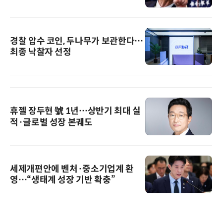
경찰 압수 코인, 두나무가 보관한다…
최종 낙찰자 선정
휴젤 장두현 號 1년…상반기 최대 실
적·글로벌 성장 본궤도
세제개편안에 벤처·중소기업계 환
영…“생태계 성장 기반 확충”