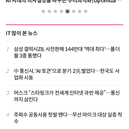
AI 시대의 의사결정을 바꾸는 수리최적화(Optimization): 실제 산업 적용 사례와 활용 전략
IT 많이 본 뉴스
1
삼성 갤럭시Z8, 사전판매 144만대 '역대 최다'…폴더
블 3종 통했다
2
中 통신사, 'AI 토큰'으로 분기 2兆 벌었다…한국도 사
업화 시동
3
머스크 “스타링크가 전세계 인터넷 과반 제공”…통신
까지 삼킨다
4
주파수 공동사용 첫발 뗀다…무선 마이크 대상 실증 착
수