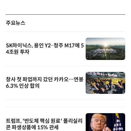
주요뉴스
SK하이닉스, 용인 Y2·청주 M17에 5
4조원 투자
창사 첫 파업까지 갔던 카카오…연봉
6.3% 인상 합의
트럼프, '반도체 핵심 원료' 폴리실리
콘 파생상품에 15% 관세