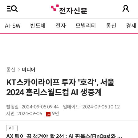
AI·SW
반도체
전자
모빌리티
통신
경제
통신
미디어
KT스카이라이프 투자 '호각', 서울
2024 홈리스월드컵 AI 생중계
발행일 : 2024-09-05 09:44
업데이트 : 2024-09-05 10:12
지면 :
2024-09-06
9면
AX 팀이 꼭 챙겨야 할 2선 : AI 핀옵스(FinOps)와 토큰 거버넌스 (8/21 잠실역)