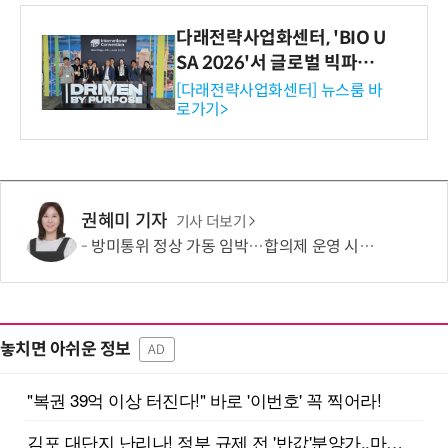
다래전략사업화센터, 'BIO U
SA 2026'서 글로벌 빅파마
와의 비즈니스 미팅 지원…K
[다래전략사업화센터] 뉴스룸 바
로가기>
-바이오 해외 진출 교두보 확
보
권혜미 기자
기사 더보기
방미통위 정상 가동 임박…합의제 운영 시험대
놓치면 아쉬운 정보
AD