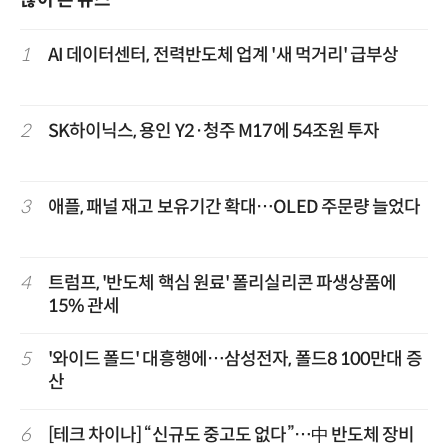
많이 본 뉴스
1
AI 데이터센터, 전력반도체 업계 '새 먹거리' 급부상
2
SK하이닉스, 용인 Y2·청주 M17에 54조원 투자
3
애플, 패널 재고 보유기간 확대…OLED 주문량 늘었다
4
트럼프, '반도체 핵심 원료' 폴리실리콘 파생상품에
15% 관세
5
'와이드 폴드' 대흥행에…삼성전자, 폴드8 100만대 증
산
6
[테크 차이나] “신규도 중고도 없다”…中 반도체 장비