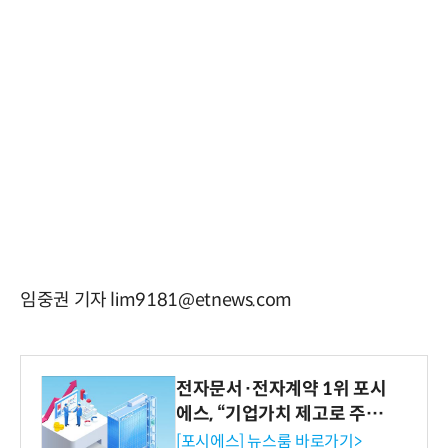
임중권 기자 lim9181@etnews.com
전자문서·전자계약 1위 포시
에스, “기업가치 제고로 주주
환원 강화” 계획 공시
[포시에스] 뉴스룸 바로가기>