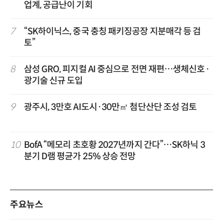
업계, 공급난이 기회
7
“SK하이닉스, 중국 충칭 패키징공장 지분매각 등 검
토”
8
삼성 GRO, 피지컬 AI 중심으로 전면 재편…생체신호·
광기술 신규 도입
9
광주시, 3만호 AI도시·30만㎡ 첨단산단 조성 검토
10
BofA “메모리 초호황 2027년까지 간다”…SK하닉 3
분기 D램 평균가 25% 상승 전망
주요뉴스