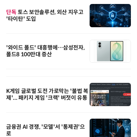
단독
토스 보안솔루션, 외산 지우고
'타이탄' 도입
'와이드 폴드' 대흥행에…삼성전자,
폴드8 100만대 증산
K게임 글로벌 도전 가로막는 '불법 복
제'... 패키지 게임 '크랙' 버젓이 유통
금융권 AI 경쟁, '모델'서 '통제권'으
로