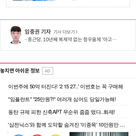
임중권 기자
기사 더보기
종근당, 10년째 복제약 없는 항우울제 '아고멜라틴' 개발 추진
놓치면 아쉬운 정보
AD