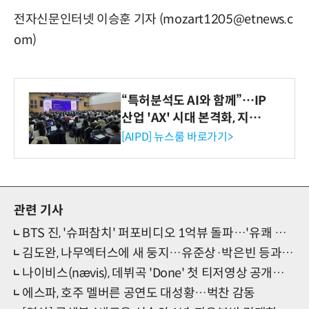
전자신문인터넷 이승훈 기자 (mozart1205@etnews.c
om)
“특허분석도 AI와 함께”…IP
산업 'AX' 시대 본격화, 지식
재산처 1호 AI IP데이터분석
[AIPD] 뉴스룸 바로가기>
사 탄생
관련 기사
BTS 진, '슈퍼참치' 퍼포비디오 1억뷰 돌파…'유쾌 팬사랑' 관심지속
김도완, 나무엑터스에 새 둥지…유준상·박은빈 등과 한솥밥
나이비스(nævis), 데뷔곡 'Done' 첫 티저영상 공개…'리얼월드 첫 발걸음'
에스파, 호주 멜버른 공연도 대성황…벅찬 감동