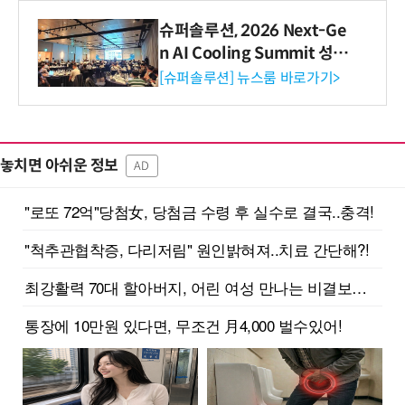
슈퍼솔루션, 2026 Next-Ge
n AI Cooling Summit 성황
리 성료
[슈퍼솔루션] 뉴스룸 바로가기>
놓치면 아쉬운 정보
AD