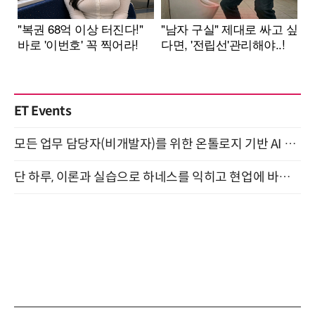
ET Events
모든 업무 담당자(비개발자)를 위한 온톨로지 기반 AI 지식체계 설계 1-day 워크숍 8월 20일 개최
단 하루, 이론과 실습으로 하네스를 익히고 현업에 바로 쓰는 핸즈온 워크숍 (8/20)