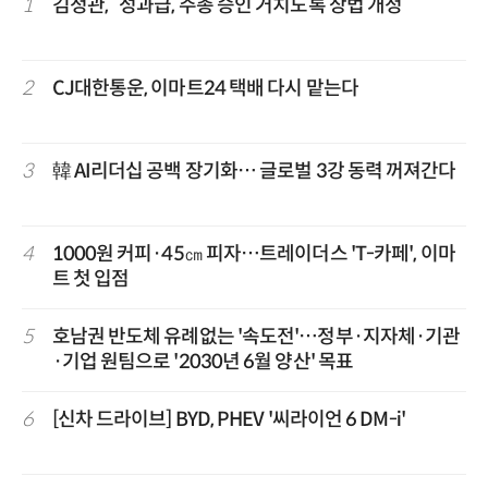
1
김정관, “성과급, 주총 승인 거치도록 상법 개정”
2
CJ대한통운, 이마트24 택배 다시 맡는다
3
韓 AI리더십 공백 장기화… 글로벌 3강 동력 꺼져간다
4
1000원 커피·45㎝ 피자…트레이더스 'T-카페', 이마
트 첫 입점
5
호남권 반도체 유례없는 '속도전'…정부·지자체·기관
·기업 원팀으로 '2030년 6월 양산' 목표
6
[신차 드라이브] BYD, PHEV '씨라이언 6 DM-i'