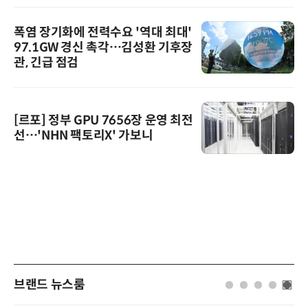
폭염 장기화에 전력수요 '역대 최대'
97.1GW 경신 촉각…김성환 기후장
관, 긴급 점검
[르포] 정부 GPU 7656장 운영 최전
선…'NHN 팩토리X' 가보니
브랜드 뉴스룸