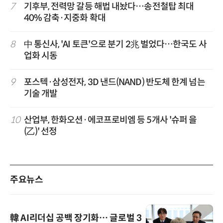
7
기후부, 전력망 갈등 해법 내놨다…송전철탑 최대
40% 감축·지중화 확대
8
中 통신사, 'AI 토큰'으로 분기 2兆 벌었다…한국도 사
업화 시동
9
포스텍·삼성전자, 3D 낸드(NAND) 반도체 한계 넘는
기술 개발
10
산업부, 한화오션·에코프로비엠 등 5개사 '슈퍼 을
(乙)' 선정
주요뉴스
韓 AI리더십 공백 장기화… 글로벌 3