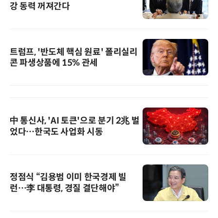
강 동력 꺼져간다
트럼프, '반도체 핵심 원료' 폴리실리
콘 파생상품에 15% 관세
中 통신사, 'AI 토큰'으로 분기 2兆 벌
었다…한국도 사업화 시동
정점식 “김용범 이미 한국경제 빌
런…李 대통령, 경질 결단해야”