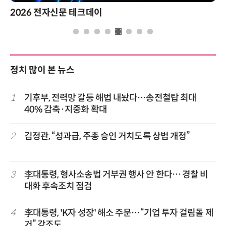
2026 전자신문 테크데이
정치 많이 본 뉴스
1
기후부, 전력망 갈등 해법 내놨다…송전철탑 최대
40% 감축·지중화 확대
2
김정관, “성과급, 주총 승인 거치도록 상법 개정”
3
李대통령, 형사소송법 거부권 행사 안 한다… 경찰 비
대화 후속조치 점검
4
李대통령, 'K자 성장' 해소 주문…“기업 투자 걸림돌 제
거” 강조도