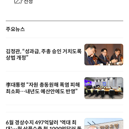
(乙)' 선정
주요뉴스
김정관, “성과급, 주총 승인 거치도록
상법 개정”
李대통령 “자원 총동원해 폭염 피해
최소화…내년도 예산안에도 반영”
6월 경상수지 497억달러 '역대 최
대'…월 상품수출 첫 1000억달러 돌