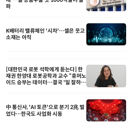
파
K배터리 밸류체인 '시차'…셀은 웃고
소재는 아직
[대한민국 로봇 석학에게 듣는다] 한
재권 한양대 로봇공학과 교수 “휴머노
이드 승부는 데이터…결국 '일 잘하는
로봇'이 시장을 지배한다”
中 통신사, 'AI 토큰'으로 분기 2兆 벌
었다…한국도 사업화 시동