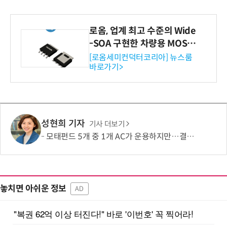
로옴, 업계 최고 수준의 Wide
-SOA 구현한 차량용 MOSF
ET 개발
[로옴세미컨덕터코리아] 뉴스룸
바로가기>
성현희 기자
기사 더보기
모태펀드 5개 중 1개 AC가 운용하지만…결성액 비중은 5.6%
놓치면 아쉬운 정보
AD