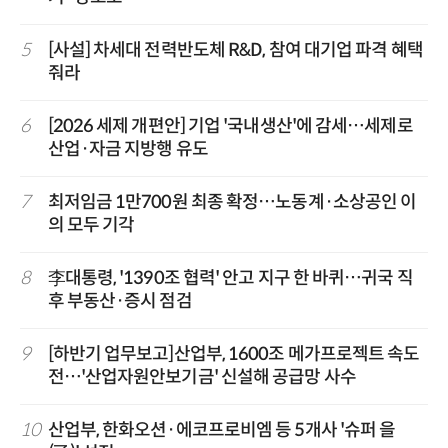
5
[사설] 차세대 전력반도체 R&D, 참여 대기업 파격 혜택
줘라
6
[2026 세제 개편안] 기업 '국내생산'에 감세…세제로
산업·자금 지방행 유도
7
최저임금 1만700원 최종 확정…노동계·소상공인 이
의 모두 기각
8
李대통령, '1390조 협력' 안고 지구 한 바퀴…귀국 직
후 부동산·증시 점검
9
[하반기 업무보고]산업부, 1600조 메가프로젝트 속도
전…'산업자원안보기금' 신설해 공급망 사수
10
산업부, 한화오션·에코프로비엠 등 5개사 '슈퍼 을