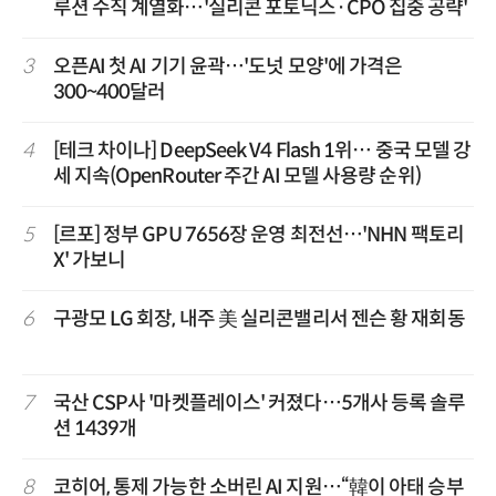
루션 수직 계열화…'실리콘 포토닉스·CPO 집중 공략'
3
오픈AI 첫 AI 기기 윤곽…'도넛 모양'에 가격은
300~400달러
4
[테크 차이나] DeepSeek V4 Flash 1위… 중국 모델 강
세 지속(OpenRouter 주간 AI 모델 사용량 순위)
5
[르포] 정부 GPU 7656장 운영 최전선…'NHN 팩토리
X' 가보니
6
구광모 LG 회장, 내주 美 실리콘밸리서 젠슨 황 재회동
7
국산 CSP사 '마켓플레이스' 커졌다…5개사 등록 솔루
션 1439개
8
코히어, 통제 가능한 소버린 AI 지원…“韓이 아태 승부