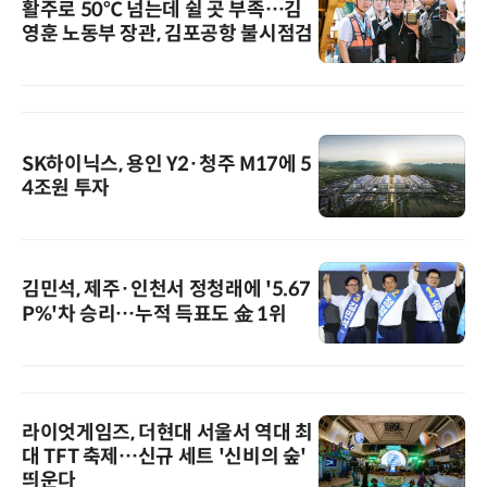
활주로 50℃ 넘는데 쉴 곳 부족…김
영훈 노동부 장관, 김포공항 불시점검
SK하이닉스, 용인 Y2·청주 M17에 5
4조원 투자
김민석, 제주·인천서 정청래에 '5.67
P%'차 승리…누적 득표도 金 1위
라이엇게임즈, 더현대 서울서 역대 최
대 TFT 축제…신규 세트 '신비의 숲'
띄운다