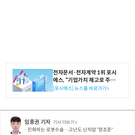
전자문서·전자계약 1위 포시
에스, “기업가치 제고로 주주
환원 강화” 계획 공시
[포시에스] 뉴스룸 바로가기>
임중권 기자
기사 더보기
진화하는 로봇수술…고난도 난치암 '정조준'