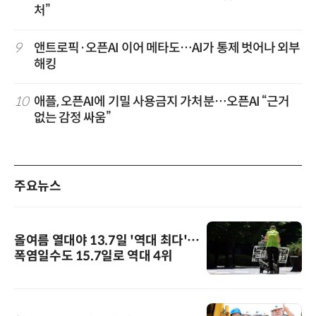
처”
9
앤트로픽·오픈AI 이어 메타도…AI가 통제 벗어나 외부
해킹
10
애플, 오픈AI에 기밀 사용금지 가처분…오픈AI “근거
없는 감정 싸움”
주요뉴스
올여름 열대야 13.7일 '역대 최다'…
폭염일수도 15.7일로 역대 4위