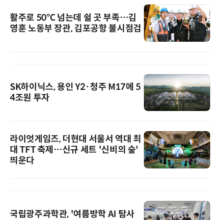
활주로 50℃ 넘는데 쉴 곳 부족…김
영훈 노동부 장관, 김포공항 불시점검
SK하이닉스, 용인 Y2·청주 M17에 5
4조원 투자
라이엇게임즈, 더현대 서울서 역대 최
대 TFT 축제…신규 세트 '신비의 숲'
띄운다
국립광주과학관, '여름방학 AI 탐사