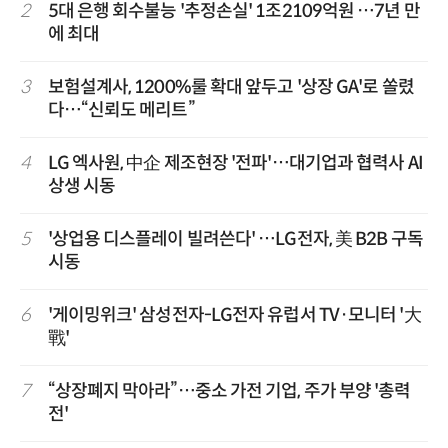
2
5대 은행 회수불능 '추정손실' 1조2109억원 …7년 만
에 최대
3
보험설계사, 1200%룰 확대 앞두고 '상장 GA'로 쏠렸
다…“신뢰도 메리트”
4
LG 엑사원, 中企 제조현장 '전파'…대기업과 협력사 AI
상생 시동
5
'상업용 디스플레이 빌려쓴다' …LG전자, 美 B2B 구독
시동
6
'게이밍위크' 삼성전자-LG전자 유럽서 TV·모니터 '大
戰'
7
“상장폐지 막아라”…중소 가전 기업, 주가 부양 '총력
전'