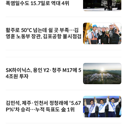
폭염일수도 15.7일로 역대 4위
활주로 50℃ 넘는데 쉴 곳 부족…김
영훈 노동부 장관, 김포공항 불시점검
SK하이닉스, 용인 Y2·청주 M17에 5
4조원 투자
김민석, 제주·인천서 정청래에 '5.67
P%'차 승리…누적 득표도 金 1위