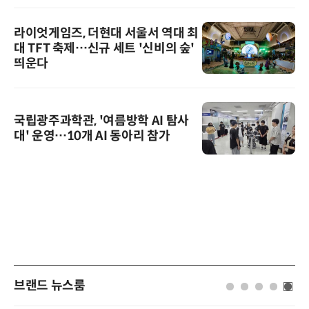
라이엇게임즈, 더현대 서울서 역대 최
대 TFT 축제…신규 세트 '신비의 숲'
띄운다
국립광주과학관, '여름방학 AI 탐사
대' 운영…10개 AI 동아리 참가
브랜드 뉴스룸