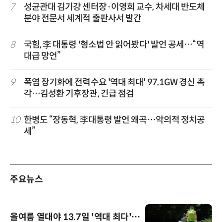
7
성균관대 김기강 센터장·이영희 교수, 차세대 반도체
분야 전문서 세계적 출판사서 발간
8
국힘, 李 대통령 '형소법 안 읽어봤다' 발언 공세…“역
대급 망언”
9
폭염 장기화에 전력수요 '역대 최대' 97.1GW 경신 촉
각…김성환 기후장관, 긴급 점검
10
한병도 “장동혁, 李대통령 발언 왜곡…악의적 정치공
세”
주요뉴스
올여름 열대야 13.7일 '역대 최다'…