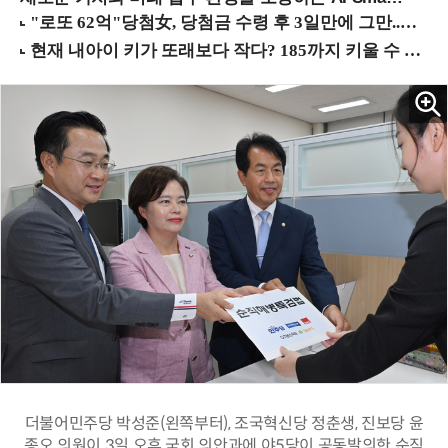
더불어민주당 박성준(왼쪽부터), 조국혁신당 정춘생, 진보당 윤
종오 의원이 3일 오후 국회 의안과에 야5당이 공동발의한 순직