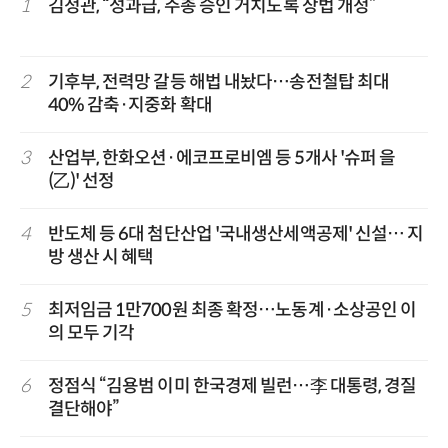
1
김정관, “성과급, 주총 승인 거치도록 상법 개정”
2
기후부, 전력망 갈등 해법 내놨다…송전철탑 최대
40% 감축·지중화 확대
3
산업부, 한화오션·에코프로비엠 등 5개사 '슈퍼 을
(乙)' 선정
4
반도체 등 6대 첨단산업 '국내생산세액공제' 신설… 지
방 생산 시 혜택
5
최저임금 1만700원 최종 확정…노동계·소상공인 이
의 모두 기각
6
정점식 “김용범 이미 한국경제 빌런…李 대통령, 경질
결단해야”