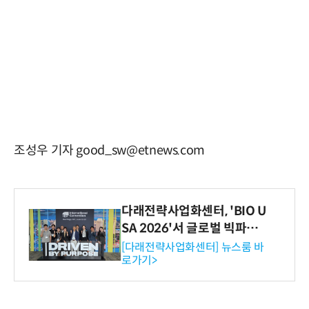
조성우 기자 good_sw@etnews.com
다래전략사업화센터, 'BIO U
SA 2026'서 글로벌 빅파마
와의 비즈니스 미팅 지원…K
[다래전략사업화센터] 뉴스룸 바
로가기>
-바이오 해외 진출 교두보 확
보