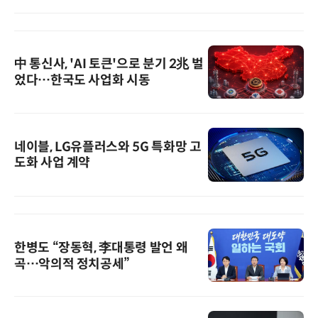
中 통신사, 'AI 토큰'으로 분기 2兆 벌
었다…한국도 사업화 시동
네이블, LG유플러스와 5G 특화망 고
도화 사업 계약
한병도 “장동혁, 李대통령 발언 왜
곡…악의적 정치공세”