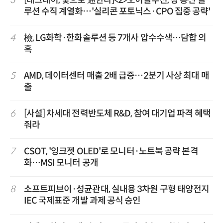
루션 수직 계열화…'실리콘 포토닉스·CPO 집중 공략'
4
檢, LG화학·한화솔루션 등 7개사 압수수색…담합 의
혹
5
AMD, 데이터센터 매출 2배 급증…2분기 사상 최대 매
출
6
[사설] 차세대 전력반도체 R&D, 참여 대기업 파격 혜택
줘라
7
CSOT, '잉크젯 OLED'로 모니터·노트북 공략 본격
화…MSI 모니터 공개
8
소프트피브이·성균관대, 실내용 3차원 구형 태양전지
IEC 국제표준 개발 과제 공식 승인