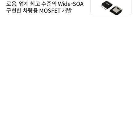
비쉐이, 모든 주요 리모컨 코드 지
원하는 TSOP15300 시리즈 IR 수
신기 출시
위고페어
위고페어, 서울AI허브 '2026 AI 전
환(AX) 지원사업' 컨소시엄 선정