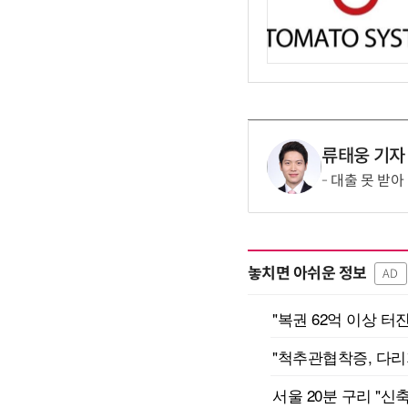
류태웅 기자
대출 못 받아
놓치면 아쉬운 정보
AD