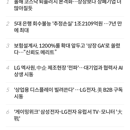
1
올해 코스닥 퇴출러시 본격화…상장보다 상폐기업 더
많아질듯
2
5대 은행 회수불능 '추정손실' 1조2109억원 …7년 만
에 최대
3
보험설계사, 1200%룰 확대 앞두고 '상장 GA'로 쏠렸
다…“신뢰도 메리트”
4
LG 엑사원, 中企 제조현장 '전파'…대기업과 협력사 AI
상생 시동
5
'상업용 디스플레이 빌려쓴다' …LG전자, 美 B2B 구독
시동
6
'게이밍위크' 삼성전자-LG전자 유럽서 TV·모니터 '大
戰'