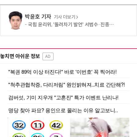
박윤호 기자
기사 더보기
국힘 윤리위, '돌려차기 발언' 서범수·진종오 징계 절차 개시
놓치면 아쉬운 정보
AD