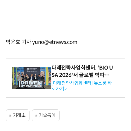
박윤호 기자 yuno@etnews.com
다래전략사업화센터, 'BIO U
SA 2026'서 글로벌 빅파마
와의 비즈니스 미팅 지원…K
[다래전략사업화센터] 뉴스룸 바
로가기>
-바이오 해외 진출 교두보 확
보
거래소
기술특례