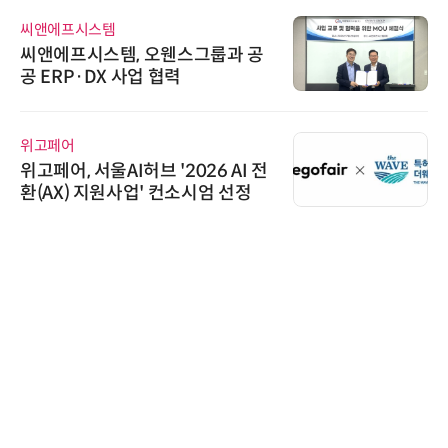
씨앤에프시스템
씨앤에프시스템, 오웬스그룹과 공
공 ERP·DX 사업 협력
위고페어
위고페어, 서울AI허브 '2026 AI 전
환(AX) 지원사업' 컨소시엄 선정