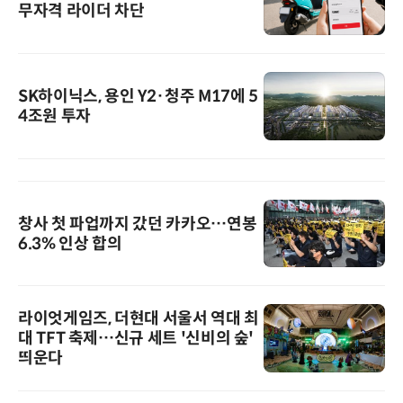
무자격 라이더 차단
SK하이닉스, 용인 Y2·청주 M17에 5
4조원 투자
창사 첫 파업까지 갔던 카카오…연봉
6.3% 인상 합의
라이엇게임즈, 더현대 서울서 역대 최
대 TFT 축제…신규 세트 '신비의 숲'
띄운다