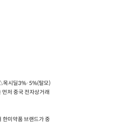
△목시딜3%·5%(탈모)
을 먼저 중국 전자상거래
해 한미약품 브랜드가 중