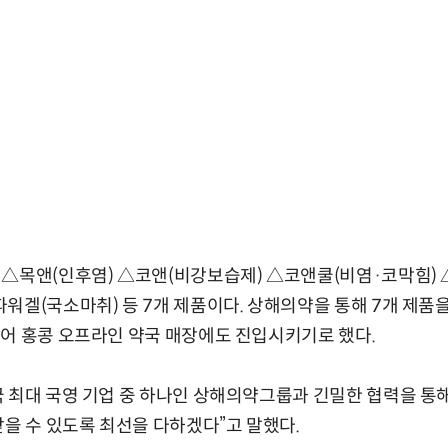
△목앤(인후염) △코앤(비강보습제) △코앤쿨(비염·코막힘) 
워겔(국소마취) 등 7개 제품이다. 상해의약을 통해 7개 제품
어 홍콩 오프라인 약국 매장에도 진입시키기로 했다.
 최대 국영 기업 중 하나인 상해의약그룹과 긴밀한 협력을 통
받을 수 있도록 최선을 다하겠다”고 말했다.