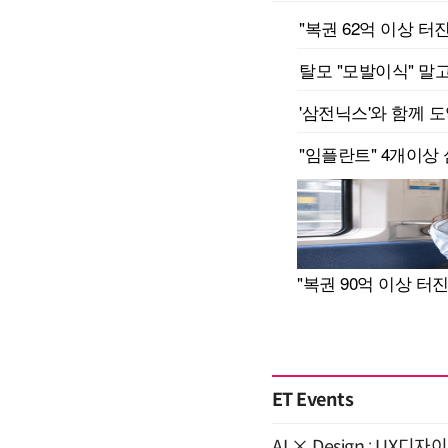
ET Events
AI × Design : U