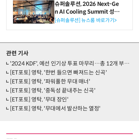
슈퍼솔루션, 2026 Next-Ge
n AI Cooling Summit 성황
리 성료
[슈퍼솔루션] 뉴스룸 바로가기>
관련 기사
'2024 KDF', 예선 인기상 투표 마무리…총 12개 부문 본선 투표 진행
[ET포토] 영탁, '한번 들으면 빠져드는 신곡'
[ET포토] 영탁, '파워풀한 무대 매너'
[ET포토] 영탁, '중독성 끝내주는 신곡'
[ET포토] 영탁, '무대 장인'
[ET포토] 영탁, '무대에서 발산하는 열정'