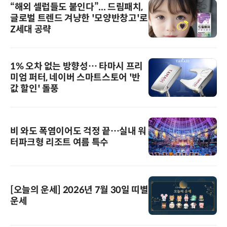
“해외 셀럽들도 붙인다”... 드림패치,
글로벌 트렌드 겨냥한 '모양반창고'로
Z세대 공략
1% 오차 없는 방향성… 타마시 프리
미엄 퍼터, 네이버 스마트스토어 '반
값 할인' 돌풍
비 와도 폭염이어도 걱정 끝…실내 워
터파크형 리조트 여름 특수
[오늘의 운세] 2026년 7월 30일 띠별
운세