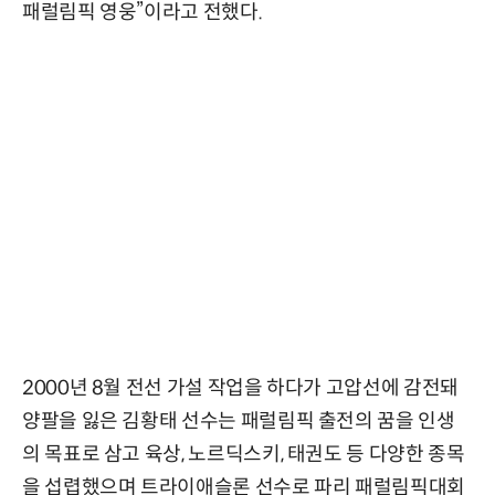
패럴림픽 영웅”이라고 전했다.
2000년 8월 전선 가설 작업을 하다가 고압선에 감전돼
양팔을 잃은 김황태 선수는 패럴림픽 출전의 꿈을 인생
의 목표로 삼고 육상, 노르딕스키, 태권도 등 다양한 종목
을 섭렵했으며 트라이애슬론 선수로 파리 패럴림픽대회