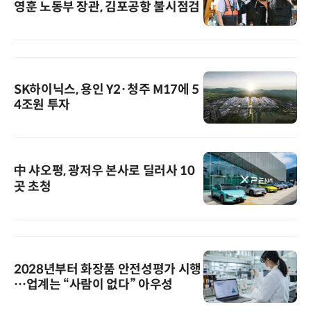
영훈 노동부 장관, 김포공항 불시점검
SK하이닉스, 용인 Y2·청주 M17에 5
4조원 투자
中 샤오펑, 광저우 본사로 딜러사 10
곳 초청
2028년부터 화장품 안전성평가 시행
…업계는 “사람이 없다” 아우성