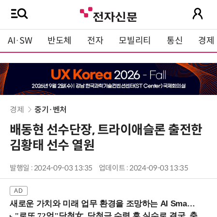
AI·SW
반도체
전자
모빌리티
통신
경제
경제
중기·벤처
배동현 선수단장, 트라이애슬론 출전한
김황태 선수 열원
발행일 : 2024-09-03 13:35
업데이트 : 2024-09-03 13:35
새로운 가치와 미래 업무 환경을 조망하는 AI Smart Work Summit 2026 (9/11 코엑스)