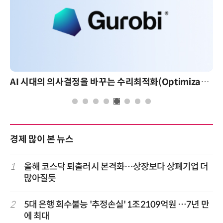
AI 시대의 의사결정을 바꾸는 수리최적화(Optimization): 실제 산업 적용 사례와 활용 전략
경제 많이 본 뉴스
1
올해 코스닥 퇴출러시 본격화…상장보다 상폐기업 더
많아질듯
2
5대 은행 회수불능 '추정손실' 1조2109억원 …7년 만
에 최대