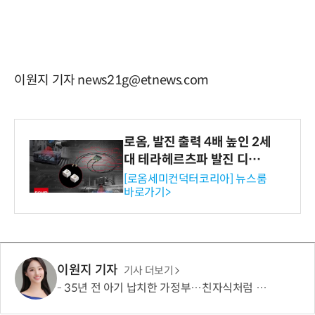
이원지 기자 news21g@etnews.com
로옴, 발진 출력 4배 높인 2세
대 테라헤르츠파 발진 디바이
스 개발
[로옴세미컨덕터코리아] 뉴스룸
바로가기>
이원지 기자
기사 더보기
35년 전 아기 납치한 가정부…친자식처럼 키워서? '징역 3년' 논란