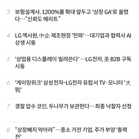
3
보험설계사, 1200%룰 확대 앞두고 '상장 GA'로 쏠렸
다…“신뢰도 메리트”
4
LG 엑사원, 中企 제조현장 '전파'…대기업과 협력사 AI
상생 시동
5
'상업용 디스플레이 빌려쓴다' …LG전자, 美 B2B 구독
시동
6
'게이밍위크' 삼성전자-LG전자 유럽서 TV·모니터 '大
戰'
7
경찰 압수 코인, 두나무가 보관한다…최종 낙찰자 선정
8
“상장폐지 막아라”…중소 가전 기업, 주가 부양 '총력
전'