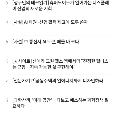
3
[정구민의 테크읽기] 휴머노이드가 열어가는 디스플레
이 산업의 새로운 기회
4
[사설] AI 패권·산업 활력 제고에 모두 쏟자
5
[사설] 中 통신사 AI 토큰, 배울 바 크다
6
[人사이트] 신애라 교원 웰스 앰배서더 “진정한 웰니스
는 균형…지속 가능한 삶 구현해야”
7
[전문가기고]공동주택의 열에너지까지 디자인하라
8
[과학산책] '미래 공간' 내다보고 패스하는 과학정책 필
요하다