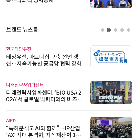
곡…악의적 정치공세”
브랜드 뉴스룸
한국태양유전
태양유전, 파트너십 구축 선언 갱
신…지속가능한 공급망 협력 강화
다래전략사업화센터
다래전략사업화센터, 'BIO USA 2
026'서 글로벌 빅파마와의 비즈니
스 미팅 지원…K-바이오 해외 진출
교두보 확보
AIPD
“특허분석도 AI와 함께”…IP산업
'AX' 시대 본격화, 지식재산처 1호