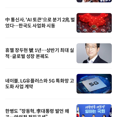
中 통신사, 'AI 토큰'으로 분기 2兆 벌
었다…한국도 사업화 시동
휴젤 장두현 號 1년…상반기 최대 실
적·글로벌 성장 본궤도
네이블, LG유플러스와 5G 특화망 고
도화 사업 계약
한병도 “장동혁, 李대통령 발언 왜