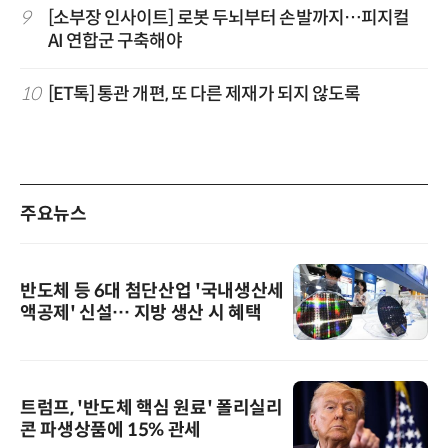
9
[소부장 인사이트] 로봇 두뇌부터 손발까지…피지컬
AI 연합군 구축해야
10
[ET톡] 통관 개편, 또 다른 제재가 되지 않도록
주요뉴스
반도체 등 6대 첨단산업 '국내생산세
액공제' 신설… 지방 생산 시 혜택
트럼프, '반도체 핵심 원료' 폴리실리
콘 파생상품에 15% 관세