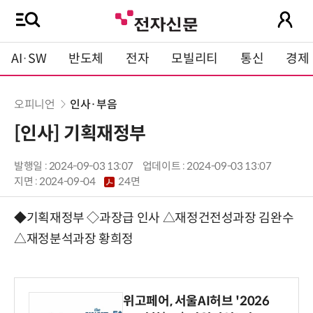
AI·SW
반도체
전자
모빌리티
통신
경제
오피니언
인사·부음
[인사] 기획재정부
발행일 : 2024-09-03 13:07
업데이트 : 2024-09-03 13:07
지면 :
2024-09-04
24면
◆기획재정부 ◇과장급 인사 △재정건전성과장 김완수
△재정분석과장 황희정
위고페어, 서울AI허브 '2026