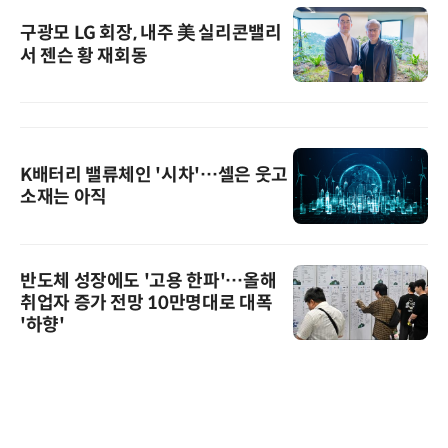
구광모 LG 회장, 내주 美 실리콘밸리
서 젠슨 황 재회동
K배터리 밸류체인 '시차'…셀은 웃고
소재는 아직
반도체 성장에도 '고용 한파'…올해
취업자 증가 전망 10만명대로 대폭
'하향'