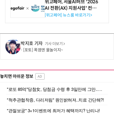
위고페어, 서울AI허브 '2026
AI 전환(AX) 지원사업' 컨소
시엄 선정
[위고페어] 뉴스룸 바로가기>
박지호 기자
기사 더보기
[포토] 폭염엔 물놀이지~
놓치면 아쉬운 정보
AD