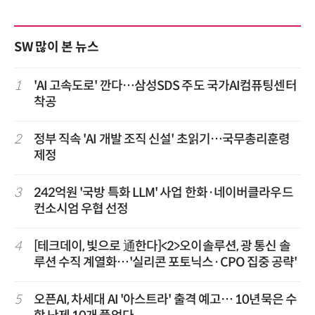
SW 많이 본 뉴스
1
'AI 고속도로' 깐다…삼성SDS 주도 국가AI컴퓨팅센터
착공
2
정부 직속 'AI 개발 조직 신설' 초읽기…국무총리훈령
제정
3
242억원 '국방 특화 LLM' 사업 한화·네이버클라우드
컨소시엄 우협 선정
4
[테크데이, 빛으로 通한다]<2>오이솔루션, 광 통신 솔
루션 수직 계열화…'실리콘 포토닉스·CPO 집중 공략'
5
오픈AI, 차세대 AI '아스트라' 출격 예고… 10년묵은 수