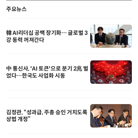
주요뉴스
韓 AI리더십 공백 장기화… 글로벌 3
강 동력 꺼져간다
中 통신사, 'AI 토큰'으로 분기 2兆 벌
었다…한국도 사업화 시동
김정관, “성과급, 주총 승인 거치도록
상법 개정”