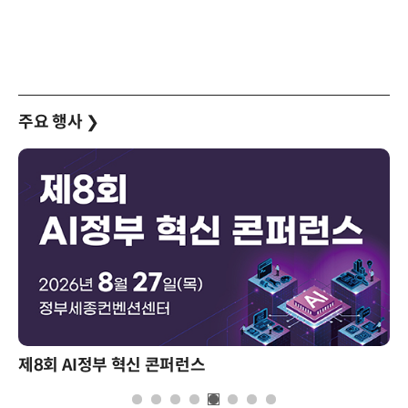
주요 행사
❯
제8회 AI정부 혁신 콘퍼런스