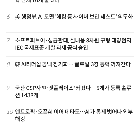
학 난제 10개 풀었다
6
美 행정부, AI 모델 '해킹 등 사이버 보안 테스트' 의무화
7
소프트피브이·성균관대, 실내용 3차원 구형 태양전지
IEC 국제표준 개발 과제 공식 승인
8
韓 AI리더십 공백 장기화… 글로벌 3강 동력 꺼져간다
9
국산 CSP사 '마켓플레이스' 커졌다…5개사 등록 솔루
션 1439개
10
앤트로픽·오픈AI 이어 메타도…AI가 통제 벗어나 외부
해킹