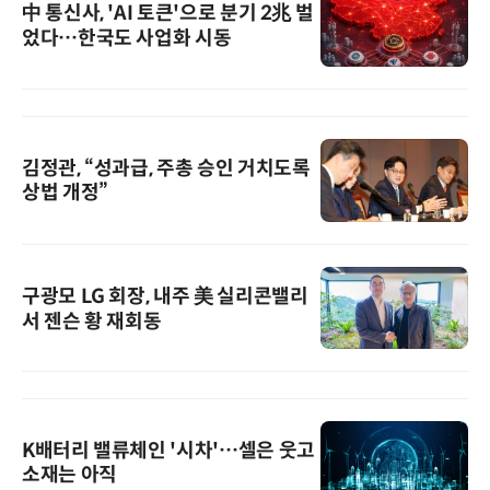
中 통신사, 'AI 토큰'으로 분기 2兆 벌
었다…한국도 사업화 시동
김정관, “성과급, 주총 승인 거치도록
상법 개정”
구광모 LG 회장, 내주 美 실리콘밸리
서 젠슨 황 재회동
K배터리 밸류체인 '시차'…셀은 웃고
소재는 아직