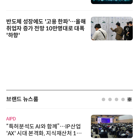
반도체 성장에도 '고용 한파'…올해
취업자 증가 전망 10만명대로 대폭
'하향'
브랜드 뉴스룸
AIPD
“특허분석도 AI와 함께”…IP산업
'AX' 시대 본격화, 지식재산처 1호