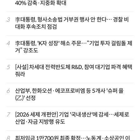
40% 감축·지중화 확대
3
李대통령, 형사소송법 거부권 행사 안 한다… 경찰 비
대화 후속조치 점검
4
李대통령, 'K자 성장' 해소 주문…“기업 투자 걸림돌 제
거” 강조도
5
[사설] 차세대 전력반도체 R&D, 참여 대기업 파격 혜택
줘라
6
산업부, 한화오션·에코프로비엠 등 5개사 '슈퍼 을
(乙)' 선정
7
[2026 세제 개편안] 기업 '국내생산'에 감세…세제로
산업·자금 지방행 유도
8
최저임금 1만700원 최종 확정…노동계·소상공인 이