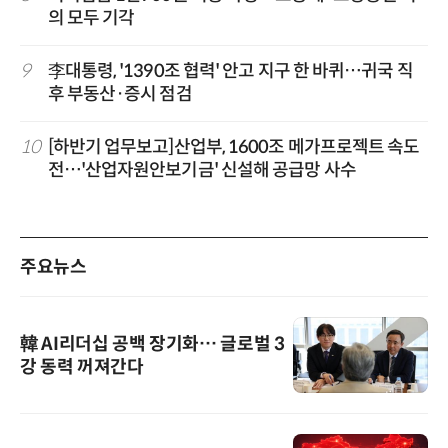
의 모두 기각
9
李대통령, '1390조 협력' 안고 지구 한 바퀴…귀국 직
후 부동산·증시 점검
10
[하반기 업무보고]산업부, 1600조 메가프로젝트 속도
전…'산업자원안보기금' 신설해 공급망 사수
주요뉴스
韓 AI리더십 공백 장기화… 글로벌 3
강 동력 꺼져간다