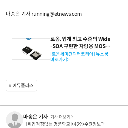
마송은 기자 running@etnews.com
로옴, 업계 최고 수준의 Wide
-SOA 구현한 차량용 MOSF
ET 개발
[로옴세미컨덕터코리아] 뉴스룸
바로가기>
에듀플러스
마송은 기자
기사 더보기
[취업걱정없는 명품학교]<499>수원정보과학고등학교