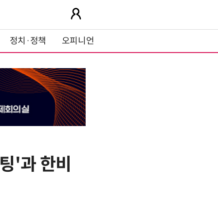
정치·정책
오피니언
팅'과 한비