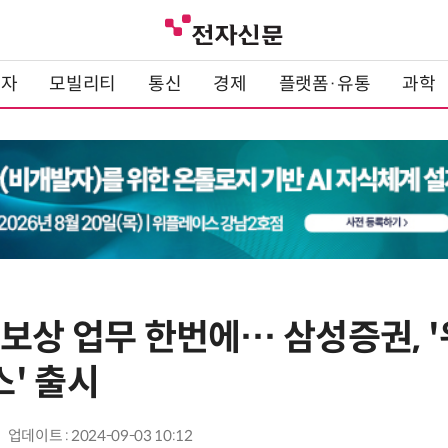
전자
모빌리티
통신
경제
플랫폼·유통
과학
 보상 업무 한번에… 삼성증권, 
' 출시
업데이트 : 2024-09-03 10:12