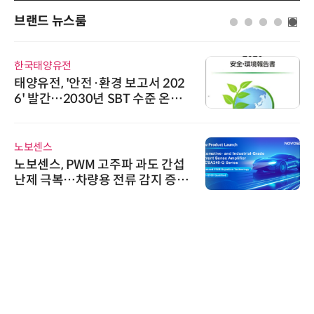
브랜드 뉴스룸
한국태양유전
태양유전, '안전·환경 보고서 202
6' 발간…2030년 SBT 수준 온실
가스 감축 추진
노보센스
노보센스, PWM 고주파 과도 간섭
난제 극복…차량용 전류 감지 증폭
기