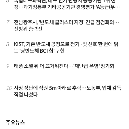
6
국립대구과학관, 대구 인기 관광지 공공기관 1위 선
정…과기정통부 기타공공기관 경영평가 'A등급(우수)'
겹경사
7
전남광주시, '반도체 클러스터 지정' 긴급 점검회의…
전방위 총력전
8
KIST, 기존 반도체 공정으로 전기·빛 신호 한 번에 읽
는 '광반도체 BCI 칩' 구현
9
태풍 소멸 뒤 더 뜨거워진다…'재난급 폭염' 장기화
10
사장 장난에 직원 5m 아래로 추락…노동부, 업체 감독
직접 나섰다
주요뉴스