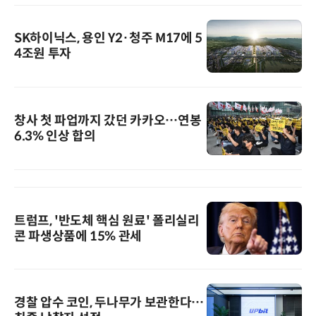
SK하이닉스, 용인 Y2·청주 M17에 5
4조원 투자
창사 첫 파업까지 갔던 카카오…연봉
6.3% 인상 합의
트럼프, '반도체 핵심 원료' 폴리실리
콘 파생상품에 15% 관세
경찰 압수 코인, 두나무가 보관한다…