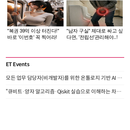
ET Events
모든 업무 담당자(비개발자)를 위한 온톨로지 기반 AI 지식체계 설계 1-day 워크숍 8월 20일 개최
“큐비트·양자 알고리즘·Qiskit 실습으로 이해하는 차세대 컴퓨팅” (8/28)