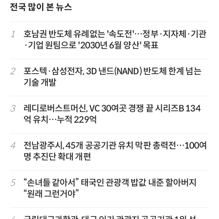
전국 많이 본 뉴스
1
호남권 반도체 유례없는 '속도전'…정부·지자체·기관
·기업 원팀으로 '2030년 6월 양산' 목표
2
포스텍·삼성전자, 3D 낸드(NAND) 반도체 한계 넘는
기술 개발
3
레디로버스트머신, VC 30여곳 경쟁 끝 시리즈B 134
억 유치…누적 229억
4
전남광주시, 45개 공공기관 유치 막판 총력전…100여
명 추진단 확대 개편
5
“손녀들 같아서” 태국인 관광객 밥값 내준 할아버지
“원래 그런거야”