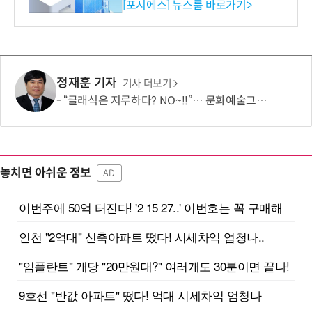
환원 강화” 계획 공시
[포시에스] 뉴스룸 바로가기>
정재훈 기자
기사 더보기
“클래식은 지루하다? NO~!!”… 문화예술그룹 더같음, 관객 소통형 '춤추는 오케스트라' 런칭 쇼케이스 개최
놓치면 아쉬운 정보
AD