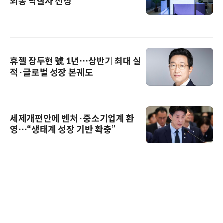
최종 낙찰자 선정
휴젤 장두현 號 1년…상반기 최대 실
적·글로벌 성장 본궤도
세제개편안에 벤처·중소기업계 환
영…“생태계 성장 기반 확충”