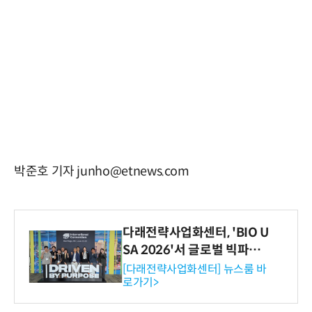
박준호 기자 junho@etnews.com
다래전략사업화센터, 'BIO U
SA 2026'서 글로벌 빅파마
와의 비즈니스 미팅 지원…K
[다래전략사업화센터] 뉴스룸 바
로가기>
-바이오 해외 진출 교두보 확
보