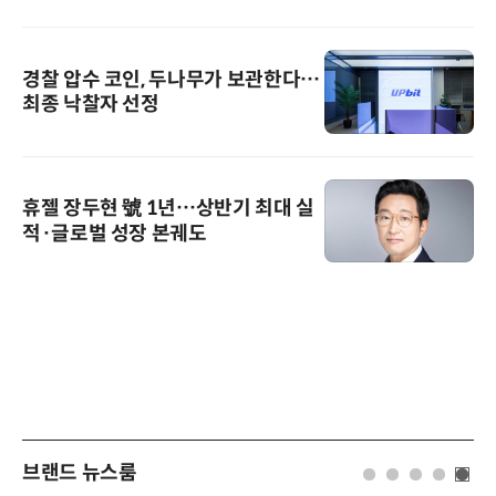
경찰 압수 코인, 두나무가 보관한다…
최종 낙찰자 선정
휴젤 장두현 號 1년…상반기 최대 실
적·글로벌 성장 본궤도
브랜드 뉴스룸