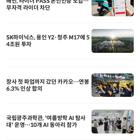
배민, 라이더 PASS 본인인증 도입…
무자격 라이더 차단
SK하이닉스, 용인 Y2·청주 M17에 5
4조원 투자
창사 첫 파업까지 갔던 카카오…연봉
6.3% 인상 합의
국립광주과학관, '여름방학 AI 탐사
대' 운영…10개 AI 동아리 참가