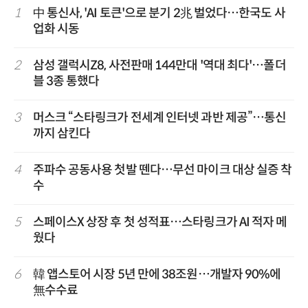
1
中 통신사, 'AI 토큰'으로 분기 2兆 벌었다…한국도 사
업화 시동
2
삼성 갤럭시Z8, 사전판매 144만대 '역대 최다'…폴더
블 3종 통했다
3
머스크 “스타링크가 전세계 인터넷 과반 제공”…통신
까지 삼킨다
4
주파수 공동사용 첫발 뗀다…무선 마이크 대상 실증 착
수
5
스페이스X 상장 후 첫 성적표…스타링크가 AI 적자 메
웠다
6
韓 앱스토어 시장 5년 만에 38조원…개발자 90%에
無수수료