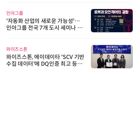
슈퍼솔루션
슈퍼솔루션, 2026 Next-Gen AI C
ooling Summit 성황리 성료
에이블스토어
시놀로지, SK네트웍스서비스와 영
상 보안 카메라 국내 독점 판매 파
트너십 체결
AIPD
“특허분석도 AI와 함께”…IP산업
'AX' 시대 본격화, 지식재산처 1호
AI IP데이터분석사 탄생