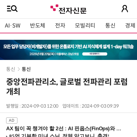
AI·SW
반도체
전자
모빌리티
통신
경제
통신
통신
중앙전파관리소, 글로벌 전파관리 포럼
개최
발행일 : 2024-09-03 12:00
업데이트 : 2024-09-03 09:39
AX 팀이 꼭 챙겨야 할 2선 : AI 핀옵스(FinOps)와 토큰 거버넌스 (8/21 잠실역)