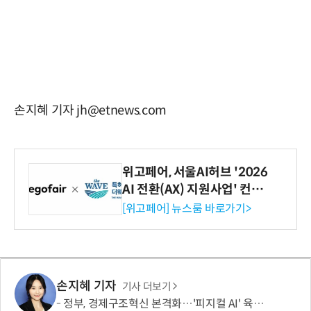
손지혜 기자 jh@etnews.com
위고페어, 서울AI허브 '2026
AI 전환(AX) 지원사업' 컨소
시엄 선정
[위고페어] 뉴스룸 바로가기>
손지혜 기자
기사 더보기
정부, 경제구조혁신 본격화…'피지컬 AI' 육성·국가자산 관리체계 개편