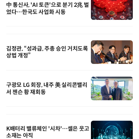
中 통신사, 'AI 토큰'으로 분기 2兆 벌
었다…한국도 사업화 시동
김정관, “성과급, 주총 승인 거치도록
상법 개정”
구광모 LG 회장, 내주 美 실리콘밸리
서 젠슨 황 재회동
K배터리 밸류체인 '시차'…셀은 웃고
소재는 아직