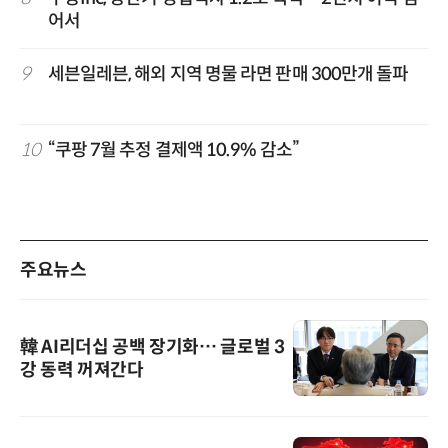
어서
9
세븐일레븐, 해외 지역 명물 라면 판매 300만개 돌파
10
“쿠팡 7월 추정 결제액 10.9% 감소”
주요뉴스
韓 AI리더십 공백 장기화… 글로벌 3
강 동력 꺼져간다