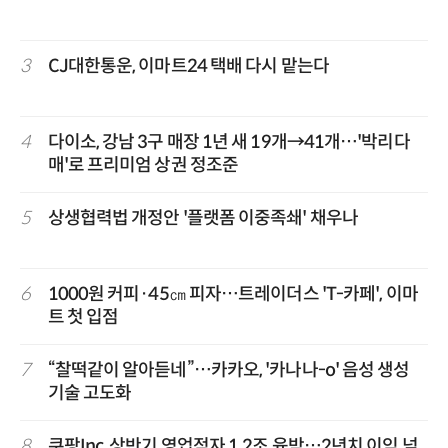
3
CJ대한통운, 이마트24 택배 다시 맡는다
4
다이소, 강남 3구 매장 1년 새 19개→41개…'박리다
매'로 프리미엄 상권 정조준
5
상생협력법 개정안 '플랫폼 이중족쇄' 채우나
6
1000원 커피·45㎝ 피자…트레이더스 'T-카페', 이마
트 첫 입점
7
“찰떡같이 알아듣네”…카카오, '카나나-o' 음성 생성
기술 고도화
8
쿠팡Inc, 상반기 영업적자 1.2조 육박…2년치 이익 넘