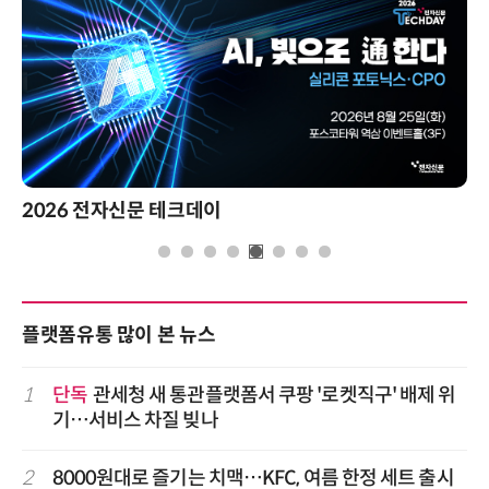
2026 전자신문 테크데이
플랫폼유통 많이 본 뉴스
1
단독
관세청 새 통관플랫폼서 쿠팡 '로켓직구' 배제 위
기…서비스 차질 빚나
2
8000원대로 즐기는 치맥…KFC, 여름 한정 세트 출시