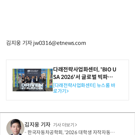
김지웅 기자 jw0316@etnews.com
다래전략사업화센터, 'BIO U
SA 2026'서 글로벌 빅파마
와의 비즈니스 미팅 지원…K
[다래전략사업화센터] 뉴스룸 바
로가기>
-바이오 해외 진출 교두보 확
보
김지웅 기자
기사 더보기
한국자동차공학회, '2026 대학생 자작자동차대회 포뮬러 부문' 개최