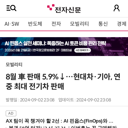
AI·SW
반도체
전자
모빌리티
통신
경제
모빌리티
8월 車 판매 5.9%↓…현대차·기아, 연
중 최대 전기차 판매
발행일 : 2024-09-02 23:08
업데이트 : 2024-09-02 23:08
AX 팀이 꼭 챙겨야 할 2선 : AI 핀옵스(FinOps)와 토큰 거버넌스 (8/21 잠실역)