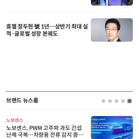
휴젤 장두현 號 1년…상반기 최대 실
적·글로벌 성장 본궤도
브랜드 뉴스룸
노보센스
노보센스, PWM 고주파 과도 간섭
난제 극복…차량용 전류 감지 증폭