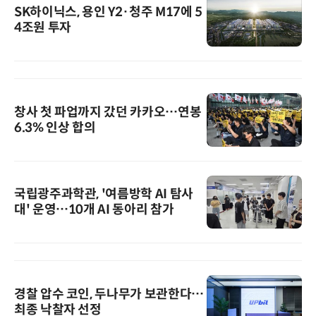
SK하이닉스, 용인 Y2·청주 M17에 5
4조원 투자
창사 첫 파업까지 갔던 카카오…연봉
6.3% 인상 합의
국립광주과학관, '여름방학 AI 탐사
대' 운영…10개 AI 동아리 참가
경찰 압수 코인, 두나무가 보관한다…
최종 낙찰자 선정