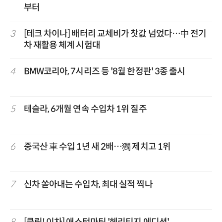
부터
3
[테크 차이나] 배터리 교체비가 찻값 넘었다…中 전기
차 재활용 체계 시험대
4
BMW코리아, 7시리즈 등 '8월 한정판' 3종 출시
5
테슬라, 6개월 연속 수입차 1위 질주
6
중국산 車 수입 1년 새 2배…獨 제치고 1위
7
신차 쏟아내는 수입차, 최대 실적 찍나
8
[클릭! 이차] 애스턴마틴 '헤리티지 에디션'