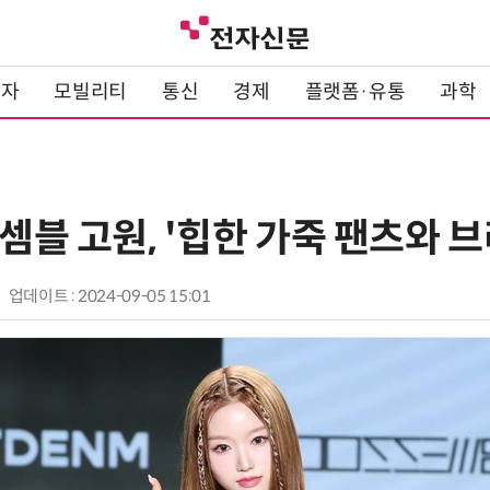
전자
모빌리티
통신
경제
플랫폼·유통
과학
루셈블 고원, '힙한 가죽 팬츠와 브
업데이트 : 2024-09-05 15:01