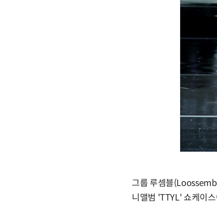
그룹 루셈블(Loossemb
니앨범 'TTYL' 쇼케이