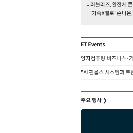
러블리즈, 완전체 콘
'가족X멜로' 손나은
ET Events
양자컴퓨팅 비즈니스·기술 
"AI 핀옵스 시스템과 토
주요 행사
❯