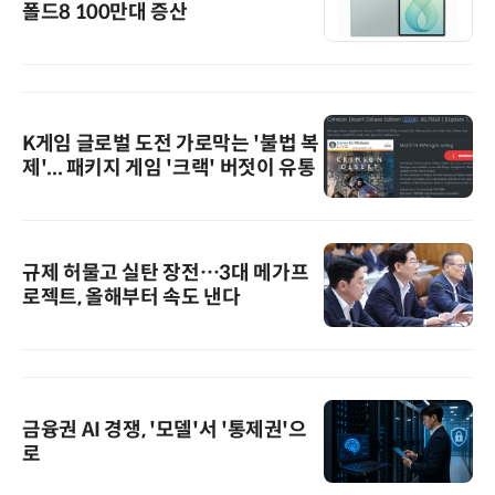
폴드8 100만대 증산
K게임 글로벌 도전 가로막는 '불법 복
제'... 패키지 게임 '크랙' 버젓이 유통
규제 허물고 실탄 장전…3대 메가프
로젝트, 올해부터 속도 낸다
금융권 AI 경쟁, '모델'서 '통제권'으
로