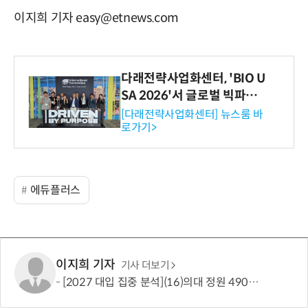
이지희 기자 easy@etnews.com
다래전략사업화센터, 'BIO U
SA 2026'서 글로벌 빅파마
와의 비즈니스 미팅 지원…K
[다래전략사업화센터] 뉴스룸 바
로가기>
-바이오 해외 진출 교두보 확
보
에듀플러스
이지희 기자
기사 더보기
[2027 대입 집중 분석](16)의대 정원 490명 늘었지만…서울·수도권은 전형 변화에 주목