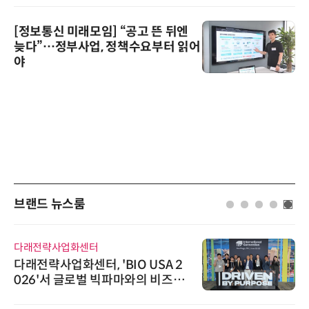
[정보통신 미래모임] “공고 뜬 뒤엔
늦다”…정부사업, 정책수요부터 읽어
야
브랜드 뉴스룸
다래전략사업화센터
다래전략사업화센터, 'BIO USA 2
026'서 글로벌 빅파마와의 비즈니
스 미팅 지원…K-바이오 해외 진출