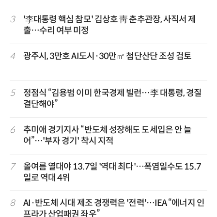
3
'李대통령 핵심 참모' 김상호 靑 춘추관장, 사직서 제
출…수리 여부 미정
4
광주시, 3만호 AI도시·30만㎡ 첨단산단 조성 검토
5
정점식 “김용범 이미 한국경제 빌런…李 대통령, 경질
결단해야”
6
추미애 경기지사 “반도체 성장해도 도세입은 안 늘
어”…'부자 경기' 착시 지적
7
올여름 열대야 13.7일 '역대 최다'…폭염일수도 15.7
일로 역대 4위
8
AI·반도체 시대 제조 경쟁력은 '전력'…IEA “에너지 인
프라가 산업패권 좌우”