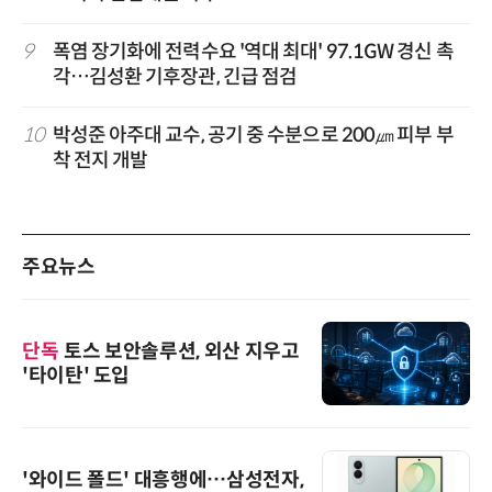
9
폭염 장기화에 전력수요 '역대 최대' 97.1GW 경신 촉
각…김성환 기후장관, 긴급 점검
10
박성준 아주대 교수, 공기 중 수분으로 200㎛ 피부 부
착 전지 개발
주요뉴스
단독
토스 보안솔루션, 외산 지우고
'타이탄' 도입
'와이드 폴드' 대흥행에…삼성전자,