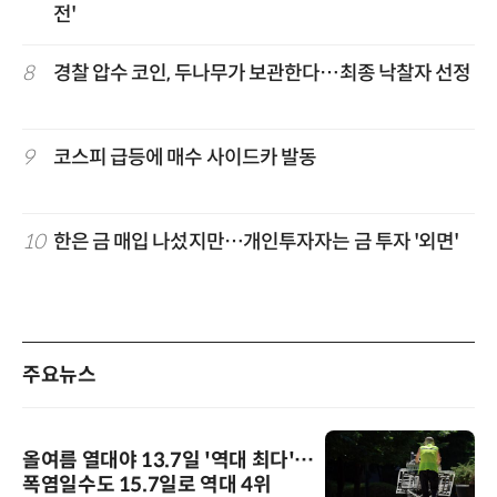
전'
8
경찰 압수 코인, 두나무가 보관한다…최종 낙찰자 선정
9
코스피 급등에 매수 사이드카 발동
10
한은 금 매입 나섰지만…개인투자자는 금 투자 '외면'
주요뉴스
올여름 열대야 13.7일 '역대 최다'…
폭염일수도 15.7일로 역대 4위