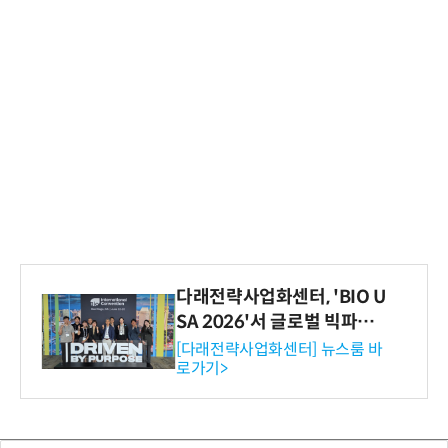
다래전략사업화센터, 'BIO U
SA 2026'서 글로벌 빅파마
와의 비즈니스 미팅 지원…K
[다래전략사업화센터] 뉴스룸 바
로가기>
-바이오 해외 진출 교두보 확
보