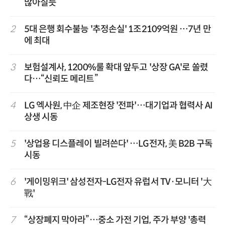
많아질듯
2
5대 은행 회수불능 '추정손실' 1조2109억원 …7년 만
에 최대
3
보험설계사, 1200%룰 확대 앞두고 '상장 GA'로 쏠렸
다…“신뢰도 메리트”
4
LG 엑사원, 中企 제조현장 '전파'…대기업과 협력사 AI
상생 시동
5
'상업용 디스플레이 빌려쓴다' …LG전자, 美 B2B 구독
시동
6
'게이밍위크' 삼성전자-LG전자 유럽서 TV·모니터 '大
戰'
7
“상장폐지 막아라”…중소 가전 기업, 주가 부양 '총력