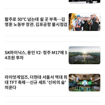
활주로 50℃ 넘는데 쉴 곳 부족…김
영훈 노동부 장관, 김포공항 불시점검
SK하이닉스, 용인 Y2·청주 M17에 5
4조원 투자
라이엇게임즈, 더현대 서울서 역대 최
대 TFT 축제…신규 세트 '신비의 숲'
띄운다