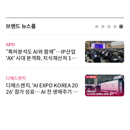
브랜드 뉴스룸
AIPD
“특허분석도 AI와 함께”…IP산업
'AX' 시대 본격화, 지식재산처 1호
AI IP데이터분석사 탄생
디에스앤지
디에스앤지, 'AI EXPO KOREA 20
26' 참가 성료… AI 전 생애주기 아
우르는 통합 솔루션 선봬