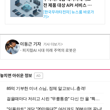
전 제품 대상 API 서비스 제
공…73개 제품 카테고리로
[한국무라타전자] 뉴스룸 바로가
기>
확대
이동근 기자
기사 더보기
피지컬AI 시대 미래 주역의 로봇은
놓치면 아쉬운 정보
AD