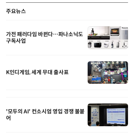
주요뉴스
가전 패러다임 바뀐다…파나소닉도
구독사업
K인디게임, 세계 무대 출사표
'모두의 AI' 컨소시엄 영입 경쟁 불붙
어