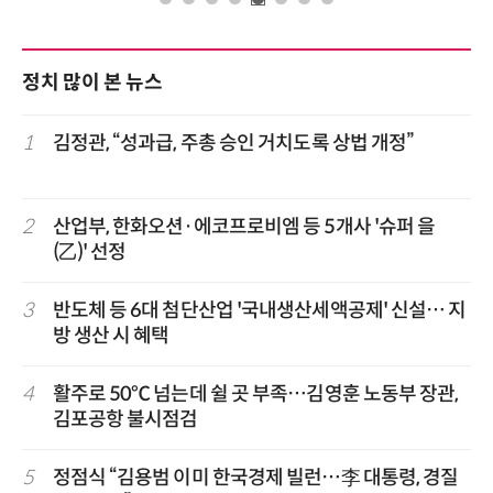
정치 많이 본 뉴스
1
김정관, “성과급, 주총 승인 거치도록 상법 개정”
2
산업부, 한화오션·에코프로비엠 등 5개사 '슈퍼 을
(乙)' 선정
3
반도체 등 6대 첨단산업 '국내생산세액공제' 신설… 지
방 생산 시 혜택
4
활주로 50℃ 넘는데 쉴 곳 부족…김영훈 노동부 장관,
김포공항 불시점검
5
정점식 “김용범 이미 한국경제 빌런…李 대통령, 경질