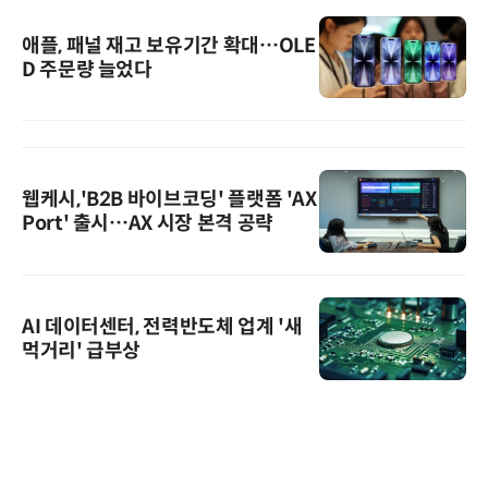
애플, 패널 재고 보유기간 확대…OLE
D 주문량 늘었다
웹케시,'B2B 바이브코딩' 플랫폼 'AX
Port' 출시…AX 시장 본격 공략
AI 데이터센터, 전력반도체 업계 '새
먹거리' 급부상