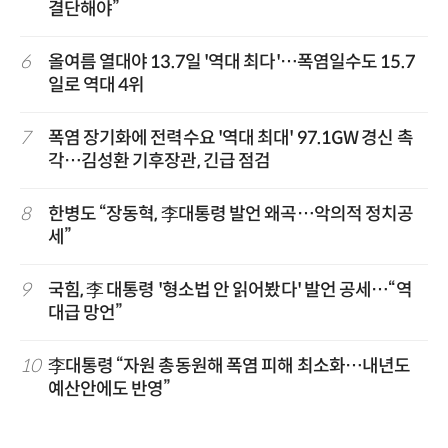
결단해야”
6
올여름 열대야 13.7일 '역대 최다'…폭염일수도 15.7
일로 역대 4위
7
폭염 장기화에 전력수요 '역대 최대' 97.1GW 경신 촉
각…김성환 기후장관, 긴급 점검
8
한병도 “장동혁, 李대통령 발언 왜곡…악의적 정치공
세”
9
국힘, 李 대통령 '형소법 안 읽어봤다' 발언 공세…“역
대급 망언”
10
李대통령 “자원 총동원해 폭염 피해 최소화…내년도
예산안에도 반영”