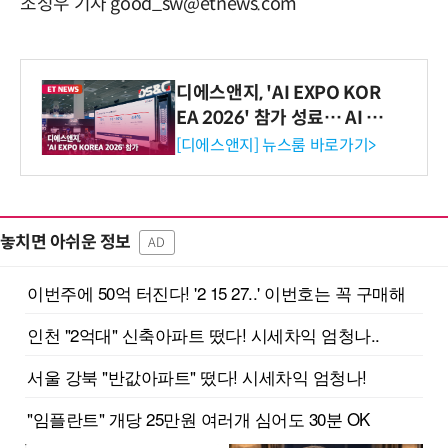
조성우 기자 good_sw@etnews.com
디에스앤지, 'AI EXPO KOR
EA 2026' 참가 성료… AI 전
생애주기 아우르는 통합 솔루
[디에스앤지] 뉴스룸 바로가기>
션 선봬 [영상]
놓치면 아쉬운 정보
AD