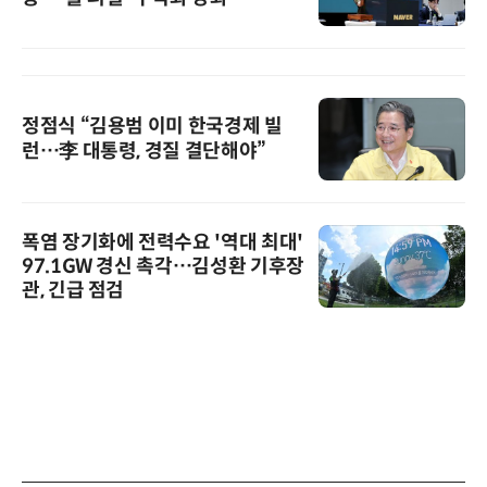
정점식 “김용범 이미 한국경제 빌
런…李 대통령, 경질 결단해야”
폭염 장기화에 전력수요 '역대 최대'
97.1GW 경신 촉각…김성환 기후장
관, 긴급 점검