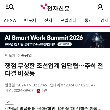
AI·SW
반도체
전자
모빌리티
통신
경제
반도체
중공업
쟁점 무성한 조선업계 임단협…추석 전
타결 비상등
발행일 : 2024-09-02 17:46
업데이트 : 2024-09-02 15:47
지면 :
2024-09-03
5면
[단독] 명품퍼터 ~60%할인 '10만원'대 선착순 한정판매!