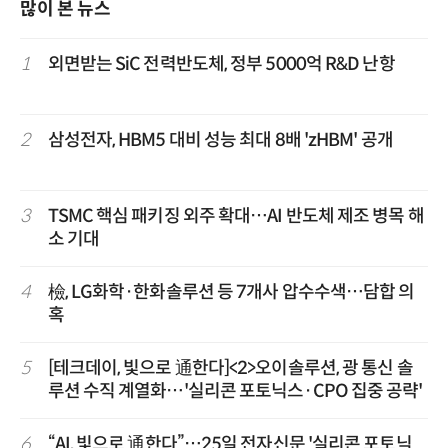
많이 본 뉴스
1
외면받는 SiC 전력반도체, 정부 5000억 R&D 난항
2
삼성전자, HBM5 대비 성능 최대 8배 'zHBM' 공개
3
TSMC 핵심 패키징 외주 확대…AI 반도체 제조 병목 해
소 기대
4
檢, LG화학·한화솔루션 등 7개사 압수수색…담합 의
혹
5
[테크데이, 빛으로 通한다]<2>오이솔루션, 광 통신 솔
루션 수직 계열화…'실리콘 포토닉스·CPO 집중 공략'
6
“AI, 빛으로 通한다”…25일 전자신문 '실리콘 포토닉