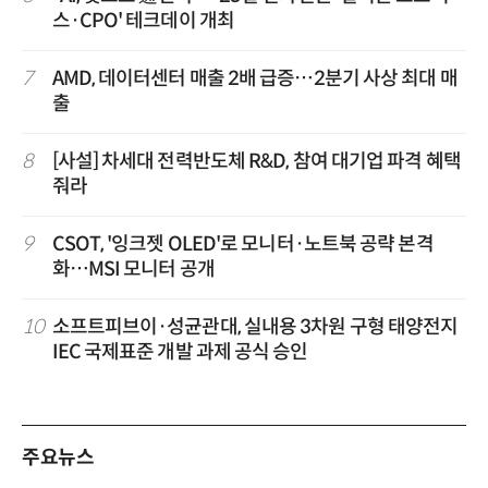
스·CPO' 테크데이 개최
7
AMD, 데이터센터 매출 2배 급증…2분기 사상 최대 매
출
8
[사설] 차세대 전력반도체 R&D, 참여 대기업 파격 혜택
줘라
9
CSOT, '잉크젯 OLED'로 모니터·노트북 공략 본격
화…MSI 모니터 공개
10
소프트피브이·성균관대, 실내용 3차원 구형 태양전지
IEC 국제표준 개발 과제 공식 승인
주요뉴스