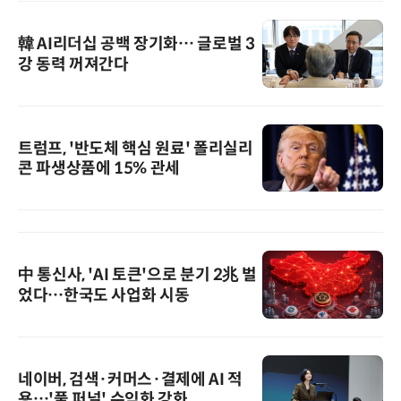
韓 AI리더십 공백 장기화… 글로벌 3
강 동력 꺼져간다
트럼프, '반도체 핵심 원료' 폴리실리
콘 파생상품에 15% 관세
中 통신사, 'AI 토큰'으로 분기 2兆 벌
었다…한국도 사업화 시동
네이버, 검색·커머스·결제에 AI 적
용…'풀 퍼널' 수익화 강화