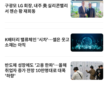
구광모 LG 회장, 내주 美 실리콘밸리
서 젠슨 황 재회동
K배터리 밸류체인 '시차'…셀은 웃고
소재는 아직
반도체 성장에도 '고용 한파'…올해
취업자 증가 전망 10만명대로 대폭
'하향'