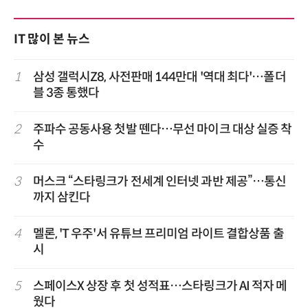
IT 많이 본 뉴스
1
삼성 갤럭시Z8, 사전판매 144만대 '역대 최다'…폴더
블 3종 통했다
2
주파수 공동사용 첫발 뗀다…무선 마이크 대상 실증 착
수
3
머스크 “스타링크가 전세계 인터넷 과반 제공”…통신
까지 삼킨다
4
멜론, 'T 우주'서 유튜브 프리미엄 라이트 결합상품 출
시
5
스페이스X 상장 후 첫 성적표…스타링크가 AI 적자 메
웠다