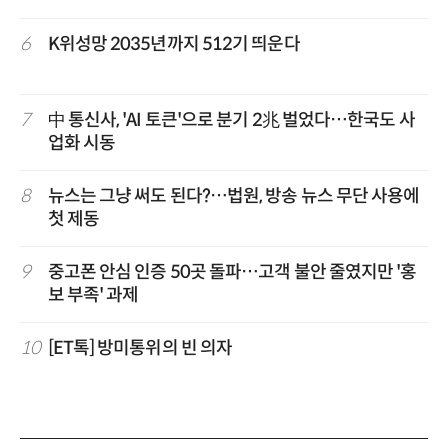
6
K위성망 2035년까지 512기 띄운다
7
中 통신사, 'AI 토큰'으로 분기 2兆 벌었다…한국도 사
업화 시동
8
뉴스는 그냥 써도 된다?…법원, 방송 뉴스 무단 사용에
첫 제동
9
중고폰 안심 인증 50곳 돌파…고객 불안 줄였지만 '홍
보 부족' 과제
10
[ET톡] 방미통위의 빈 의자