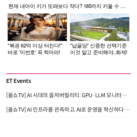
ET Events
[올쇼TV] AI 시대의 옵저버빌리티: GPU·LLM 모니터링부터 AI 기반 장애 대응까지 (8/11 생방송)
[올쇼TV] AI 인프라를 관측하고, AI로 운영을 혁신하다 (8월 11일 생방송)