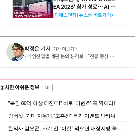
EA 2026' 참가 성료… AI 전
생애주기 아우르는 통합 솔루
[디에스앤지] 뉴스룸 바로가기>
션 선봬 [영상]
박정은 기자
기사 더보기
게임산업법 개편 논의 본격화... “진흥 중심 전환 속 세부 보완 필요”
놓치면 아쉬운 정보
AD