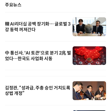
주요뉴스
韓 AI리더십 공백 장기화… 글로벌 3
강 동력 꺼져간다
中 통신사, 'AI 토큰'으로 분기 2兆 벌
었다…한국도 사업화 시동
김정관, “성과급, 주총 승인 거치도록
상법 개정”