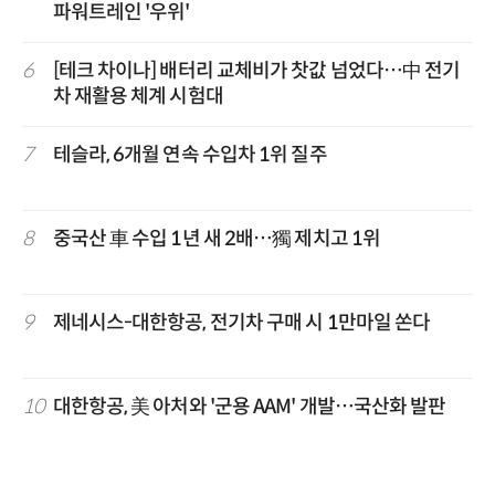
파워트레인 '우위'
6
[테크 차이나] 배터리 교체비가 찻값 넘었다…中 전기
차 재활용 체계 시험대
7
테슬라, 6개월 연속 수입차 1위 질주
8
중국산 車 수입 1년 새 2배…獨 제치고 1위
9
제네시스-대한항공, 전기차 구매 시 1만마일 쏜다
10
대한항공, 美 아처와 '군용 AAM' 개발…국산화 발판