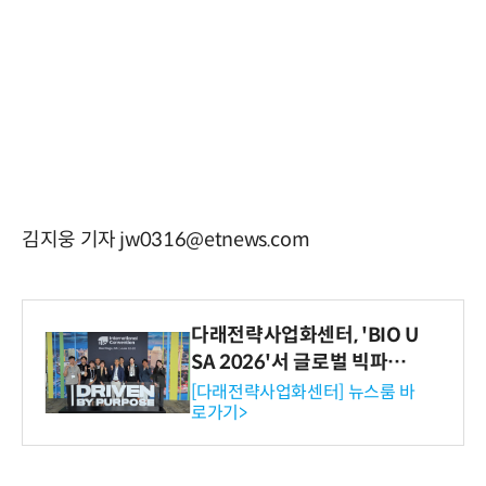
김지웅 기자 jw0316@etnews.com
다래전략사업화센터, 'BIO U
SA 2026'서 글로벌 빅파마
와의 비즈니스 미팅 지원…K
[다래전략사업화센터] 뉴스룸 바
로가기>
-바이오 해외 진출 교두보 확
보