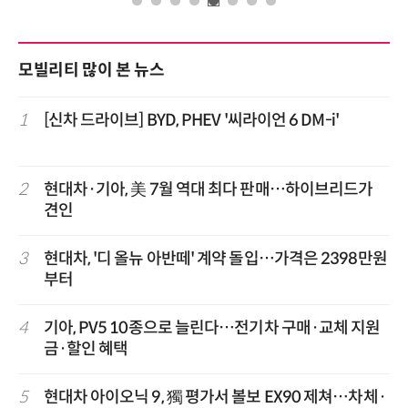
모빌리티 많이 본 뉴스
1
[신차 드라이브] BYD, PHEV '씨라이언 6 DM-i'
2
현대차·기아, 美 7월 역대 최다 판매…하이브리드가
견인
3
현대차, '디 올뉴 아반떼' 계약 돌입…가격은 2398만원
부터
4
기아, PV5 10종으로 늘린다…전기차 구매·교체 지원
금·할인 혜택
5
현대차 아이오닉 9, 獨 평가서 볼보 EX90 제쳐…차체·