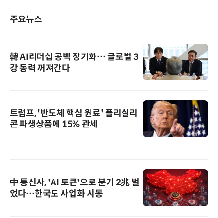
주요뉴스
韓 AI리더십 공백 장기화… 글로벌 3
강 동력 꺼져간다
트럼프, '반도체 핵심 원료' 폴리실리
콘 파생상품에 15% 관세
中 통신사, 'AI 토큰'으로 분기 2兆 벌
었다…한국도 사업화 시동