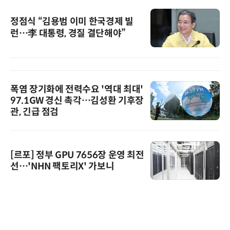
정점식 “김용범 이미 한국경제 빌
런…李 대통령, 경질 결단해야”
폭염 장기화에 전력수요 '역대 최대'
97.1GW 경신 촉각…김성환 기후장
관, 긴급 점검
[르포] 정부 GPU 7656장 운영 최전
선…'NHN 팩토리X' 가보니