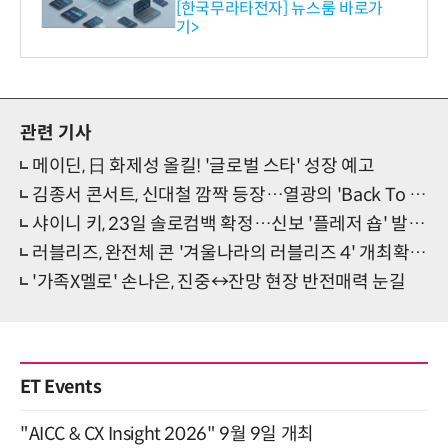
공…73개 제품 카테고리로
[한국무라타전자] 뉴스룸 바로가
기>
확대
관련 기사
메이딘, 日 화제성 올킬! '글로벌 스타' 성장 예고
김종서 콘서트, 신대철 깜짝 등장…열광의 'Back To The 8090'
샤이니 키, 23일 솔로컴백 확정…신보 '플레저 숍' 발표예고
러블리즈, 완전체 콘 '겨울나라의 러블리즈 4' 개최확정…데뷔 10주년 기념
'가족X멜로' 손나은, 진중↔잔망 현장 반전매력 눈길
ET Events
"AICC & CX Insight 2026" 9월 9일 개최