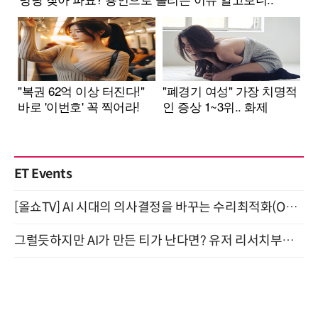
ET Events
[올쇼TV] AI 시대의 의사결정을 바꾸는 수리최적화(Optimization) 소개 (8/20 생방송)
그럴듯하지만 AI가 만든 티가 난다면? 유저 리서치부터 배포까지! (9/15)