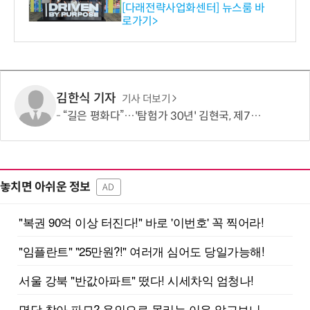
와의 비즈니스 미팅 지원…K
[다래전략사업화센터] 뉴스룸 바
로가기>
-바이오 해외 진출 교두보 확
보
김한식 기자
기사 더보기
“길은 평화다”…'탐험가 30년' 김현국, 제7차 유라시아 대륙횡단 나선다
놓치면 아쉬운 정보
AD