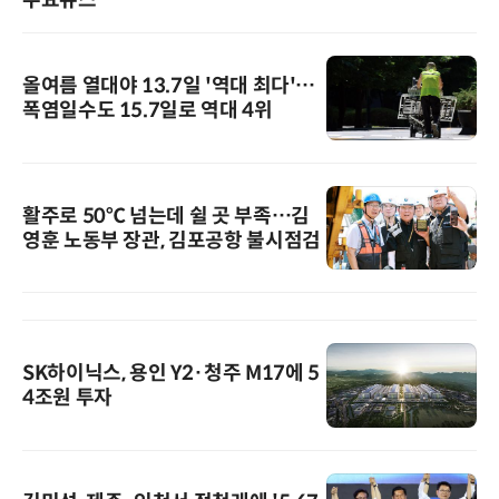
주요뉴스
올여름 열대야 13.7일 '역대 최다'…
폭염일수도 15.7일로 역대 4위
활주로 50℃ 넘는데 쉴 곳 부족…김
영훈 노동부 장관, 김포공항 불시점검
SK하이닉스, 용인 Y2·청주 M17에 5
4조원 투자