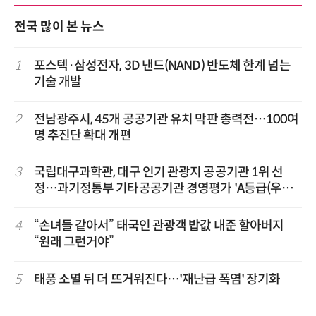
전국 많이 본 뉴스
1
포스텍·삼성전자, 3D 낸드(NAND) 반도체 한계 넘는
기술 개발
2
전남광주시, 45개 공공기관 유치 막판 총력전…100여
명 추진단 확대 개편
3
국립대구과학관, 대구 인기 관광지 공공기관 1위 선
정…과기정통부 기타공공기관 경영평가 'A등급(우수)'
겹경사
4
“손녀들 같아서” 태국인 관광객 밥값 내준 할아버지
“원래 그런거야”
5
태풍 소멸 뒤 더 뜨거워진다…'재난급 폭염' 장기화