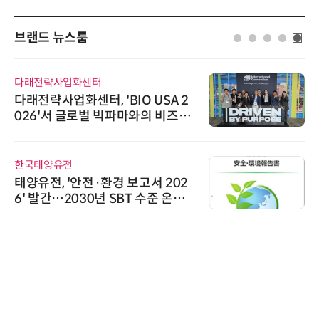
브랜드 뉴스룸
다래전략사업화센터
다래전략사업화센터, 'BIO USA 2
026'서 글로벌 빅파마와의 비즈니
스 미팅 지원…K-바이오 해외 진출
교두보 확보
한국태양유전
태양유전, '안전·환경 보고서 202
6' 발간…2030년 SBT 수준 온실
가스 감축 추진