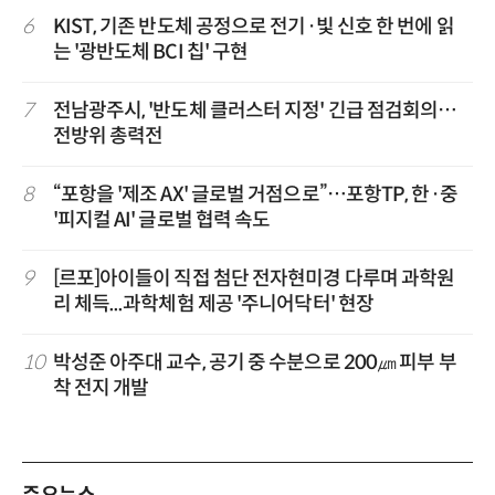
6
KIST, 기존 반도체 공정으로 전기·빛 신호 한 번에 읽
는 '광반도체 BCI 칩' 구현
7
전남광주시, '반도체 클러스터 지정' 긴급 점검회의…
전방위 총력전
8
“포항을 '제조 AX' 글로벌 거점으로”…포항TP, 한·중
'피지컬 AI' 글로벌 협력 속도
9
[르포]아이들이 직접 첨단 전자현미경 다루며 과학원
리 체득...과학체험 제공 '주니어닥터' 현장
10
박성준 아주대 교수, 공기 중 수분으로 200㎛ 피부 부
착 전지 개발