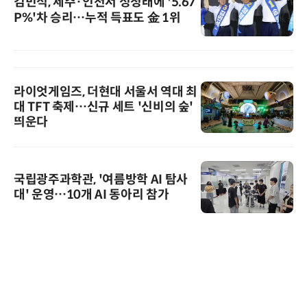
김민석, 제주·인천서 정청래에 '5.67
P%'차 승리…누적 득표도 金 1위
라이엇게임즈, 더현대 서울서 역대 최
대 TFT 축제…신규 세트 '신비의 숲'
띄운다
국립광주과학관, '여름방학 AI 탐사
대' 운영…10개 AI 동아리 참가