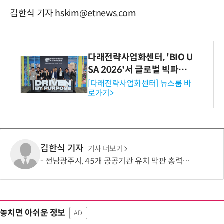
김한식 기자 hskim@etnews.com
다래전략사업화센터, 'BIO U
SA 2026'서 글로벌 빅파마
와의 비즈니스 미팅 지원…K
[다래전략사업화센터] 뉴스룸 바
로가기>
-바이오 해외 진출 교두보 확
보
김한식 기자
기사 더보기
전남광주시, 45개 공공기관 유치 막판 총력전…100여명 추진단 확대 개편
놓치면 아쉬운 정보
AD