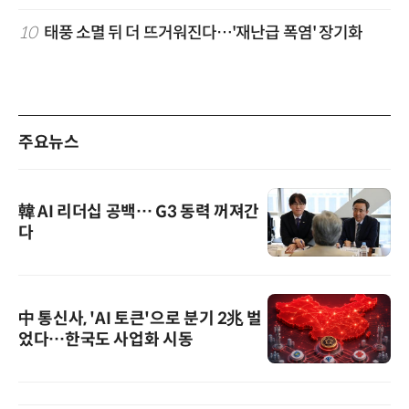
10
태풍 소멸 뒤 더 뜨거워진다…'재난급 폭염' 장기화
주요뉴스
韓 AI 리더십 공백… G3 동력 꺼져간
다
中 통신사, 'AI 토큰'으로 분기 2兆 벌
었다…한국도 사업화 시동