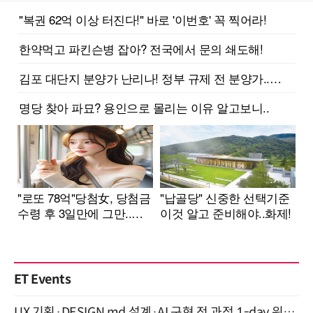
ET Events
UX 기획·DESIGN.md 설계·AI 구현 전 과정 1-day 워크숍 with Claude Code·Codex 9월 15일 개최