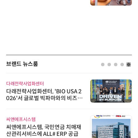
브랜드 뉴스룸
다래전략사업화센터
다래전략사업화센터, 'BIO USA 2
026'서 글로벌 빅파마와의 비즈니
스 미팅 지원…K-바이오 해외 진출
교두보 확보
씨앤에프시스템
씨앤에프시스템, 국민연금 치매재
산관리서비스에 ALL# ERP 공급