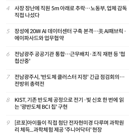
4
사장 장난에 직원 5m 아래로 추락…노동부, 업체 감독
직접 나섰다
5
장성에 20㎿ AI 데이터센터 구축 본격…美 AI패브릭·
에이파사드와 업무협약
6
전남광주 공공기관 통합…근무배치·조직 재편 등 '첩
첩산중'
7
전남광주시, '반도체 클러스터 지정' 긴급 점검회의…
전방위 총력전
8
KIST, 기존 반도체 공정으로 전기·빛 신호 한 번에 읽
는 '광반도체 BCI 칩' 구현
9
[르포]아이들이 직접 첨단 전자현미경 다루며 과학원
리 체득...과학체험 제공 '주니어닥터' 현장