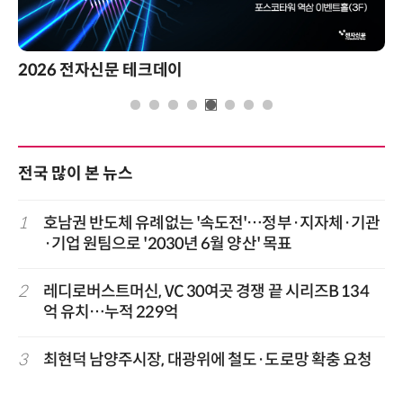
2026 전자신문 테크데이
전국 많이 본 뉴스
1
호남권 반도체 유례없는 '속도전'…정부·지자체·기관
·기업 원팀으로 '2030년 6월 양산' 목표
2
레디로버스트머신, VC 30여곳 경쟁 끝 시리즈B 134
억 유치…누적 229억
3
최현덕 남양주시장, 대광위에 철도·도로망 확충 요청