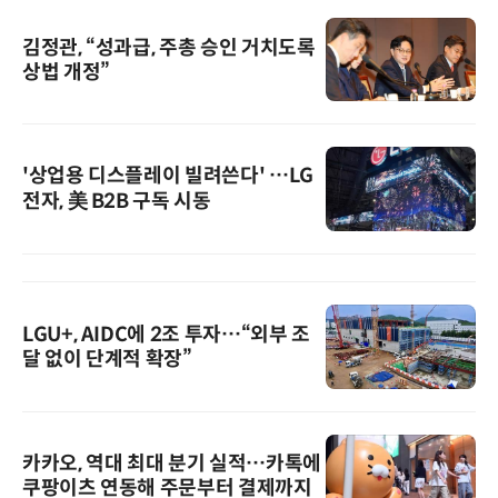
김정관, “성과급, 주총 승인 거치도록
상법 개정”
'상업용 디스플레이 빌려쓴다' …LG
전자, 美 B2B 구독 시동
LGU+, AIDC에 2조 투자…“외부 조
달 없이 단계적 확장”
카카오, 역대 최대 분기 실적…카톡에
쿠팡이츠 연동해 주문부터 결제까지