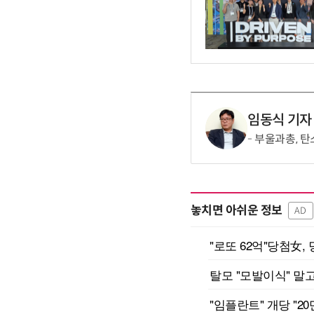
임동식 기자
부울과총, 탄
놓치면 아쉬운 정보
AD