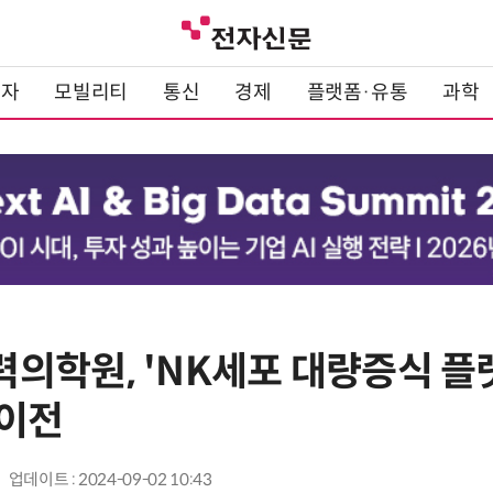
전자
모빌리티
통신
경제
플랫폼·유통
과학
의학원, 'NK세포 대량증식 플랫
이전
업데이트 : 2024-09-02 10:43