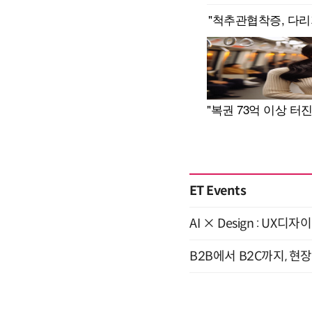
ET Events
AI × Design : U
B2B에서 B2C까지, 현