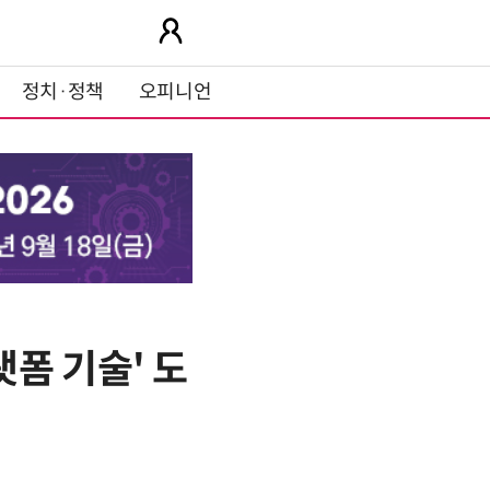
정치·정책
오피니언
폼 기술' 도