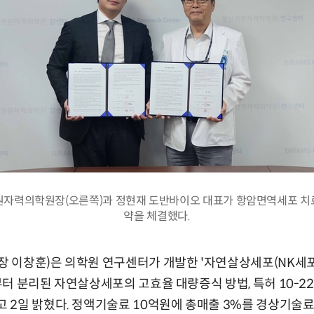
원자력의학원장(오른쪽)과 정현재 도반바이오 대표가 항암면역세포 치
약을 체결했다.
 이창훈)은 의학원 연구센터가 개발한 '자연살상세포(NK세포)
터 분리된 자연살상세포의 고효율 대량증식 방법, 특허 10-22
2일 밝혔다. 정액기술료 10억원에 총매출 3%를 경상기술료