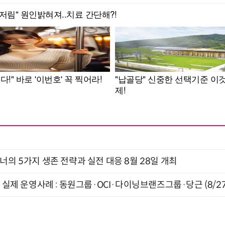
X디자이너의 5가지 생존 전략과 실전 대응 8월 28일 개최
장 실제 운영사례 : 동원그룹·OCI·다이닝브랜즈그룹·당근 (8/27