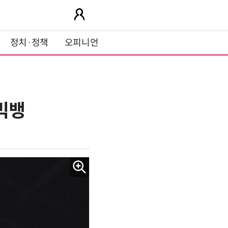
정치·정책
오피니언
 빅뱅