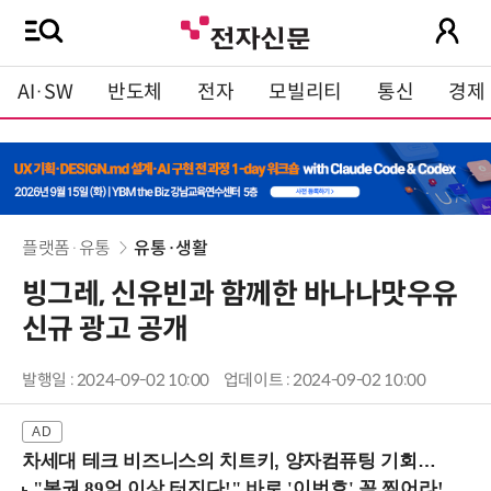
AI·SW
반도체
전자
모빌리티
통신
경제
플랫폼·유통
유통·생활
빙그레, 신유빈과 함께한 바나나맛우유
신규 광고 공개
발행일 : 2024-09-02 10:00
업데이트 : 2024-09-02 10:00
차세대 테크 비즈니스의 치트키, 양자컴퓨팅 기회를 선점하라! (8/28 강남역)