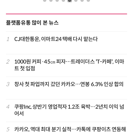
플랫폼유통 많이 본 뉴스
1
CJ대한통운, 이마트24 택배 다시 맡는다
2
1000원 커피·45㎝ 피자…트레이더스 'T-카페', 이마
트 첫 입점
3
창사 첫 파업까지 갔던 카카오…연봉 6.3% 인상 합의
4
쿠팡Inc, 상반기 영업적자 1.2조 육박…2년치 이익 넘
어서
5
카카오, 역대 최대 분기 실적…카톡에 쿠팡이츠 연동해