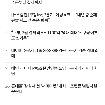
주문부터 결제까지
6
[뉴스줌인] 쿠팡Inc, 2분기 '어닝쇼크'…“내년 중순께
유출 사고 전 수준 회복”
7
“쿠팡, 7월 결제액 6조1100억 '역대 최대'…쿠팡이츠
도 신기록”
8
네이버, 2분기 매출 3조3888억원…분기 기준 역대 최
대
9
배민, 라이더 PASS 본인인증 도입…무자격 라이더 차
단
10
롯데百, 잠실서 첫 '서머마켓' 개최…포켓몬 별빛낙원
꾸린다