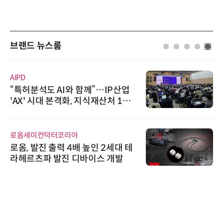
브랜드 뉴스룸
AIPD
“특허분석도 AI와 함께”…IP산업
'AX' 시대 본격화, 지식재산처 1호
AI IP데이터분석사 탄생
로옴세미컨덕터코리아
로옴, 발진 출력 4배 높인 2세대 테
라헤르츠파 발진 디바이스 개발