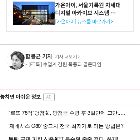
가온아이, 서울기록원 차세대
디지털 아카이브 시스템 구축
수행
[가온아이] 뉴스룸 바로가기>
함봉균 기자
기사 더보기
[ET톡] 車업계 감원 폭풍과 골든타임
놓치면 아쉬운 정보
AD