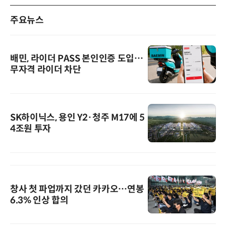
주요뉴스
배민, 라이더 PASS 본인인증 도입…
무자격 라이더 차단
SK하이닉스, 용인 Y2·청주 M17에 5
4조원 투자
창사 첫 파업까지 갔던 카카오…연봉
6.3% 인상 합의