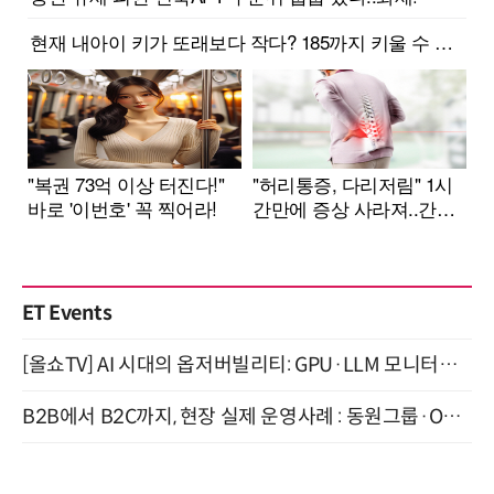
ET Events
[올쇼TV] AI 시대의 옵저버빌리티: GPU·LLM 모니터링부터 AI 기반 장애 대응까지 (8/11 생방송)
B2B에서 B2C까지, 현장 실제 운영사례 : 동원그룹·OCI·다이닝브랜즈그룹·당근 (8/27)