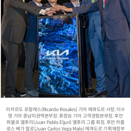
리카르도 로잘레스(Ricardo Rosales) 기아 에콰도르 사장, 이수
영 기아 중남미권역본부장, 류창승 기아 고객경험본부장, 후안
파블로 엘후리(Juan Pablo Eljuri) 엘후리 그룹 회장, 후안 카를
로스 베가 말로(Juan Carlos Vega Malo) 에콰도르 기획재정부