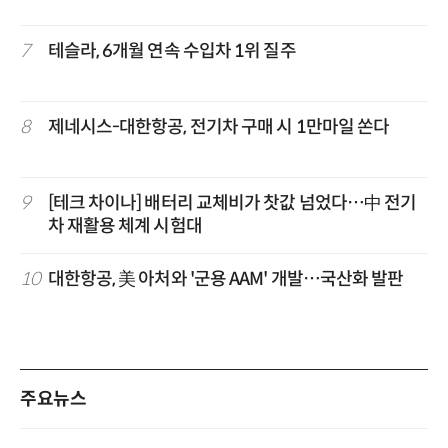
7
테슬라, 6개월 연속 수입차 1위 질주
8
제네시스-대한항공, 전기차 구매 시 1만마일 쏜다
9
[테크 차이나] 배터리 교체비가 찻값 넘었다…中 전기
차 재활용 체계 시험대
10
대한항공, 美 아처와 '군용 AAM' 개발…국산화 발판
주요뉴스