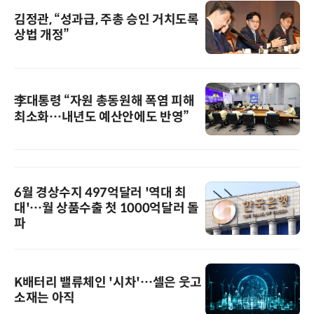
김정관, “성과급, 주총 승인 거치도록
상법 개정”
李대통령 “자원 총동원해 폭염 피해
최소화…내년도 예산안에도 반영”
6월 경상수지 497억달러 '역대 최
대'…월 상품수출 첫 1000억달러 돌
파
K배터리 밸류체인 '시차'…셀은 웃고
소재는 아직