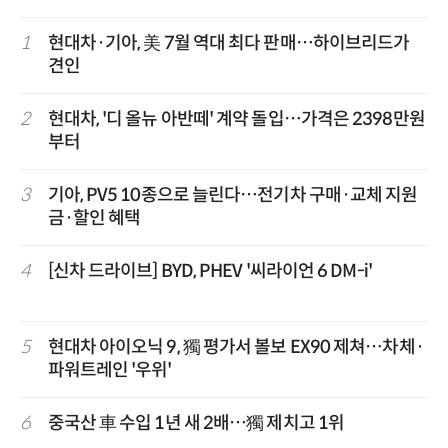
1
현대차·기아, 美 7월 역대 최다 판매…하이브리드가
견인
2
현대차, '디 올뉴 아반떼' 계약 돌입…가격은 2398만원
부터
3
기아, PV5 10종으로 늘린다…전기차 구매·교체 지원
금·할인 혜택
4
[신차 드라이브] BYD, PHEV '씨라이언 6 DM-i'
5
현대차 아이오닉 9, 獨 평가서 볼보 EX90 제쳐…차체·
파워트레인 '우위'
6
중국산 車 수입 1년 새 2배…獨 제치고 1위