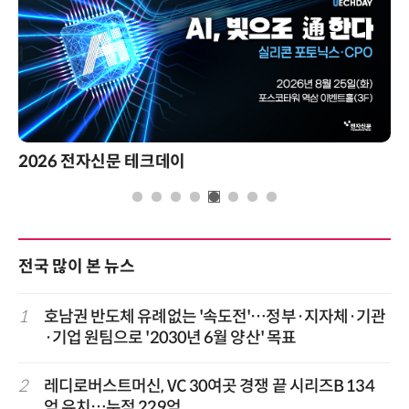
2026 전자신문 테크데이
전국 많이 본 뉴스
1
호남권 반도체 유례없는 '속도전'…정부·지자체·기관
·기업 원팀으로 '2030년 6월 양산' 목표
2
레디로버스트머신, VC 30여곳 경쟁 끝 시리즈B 134
억 유치…누적 229억