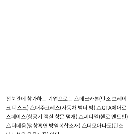
전북관에 참가하는 기업으로는 △데크카본(탄소 브레이
크 디스크) △대주코레스(자동차 범퍼 빔) △GTA에어로
스페이스(항공기 객실 창문 덮개) △씨디엘(첼로 엔드핀)
△더데움(팽창흑연 방염복합소재) △더모아나도(탄소