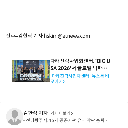
전주=김한식 기자 hskim@etnews.com
다래전략사업화센터, 'BIO U
SA 2026'서 글로벌 빅파마
와의 비즈니스 미팅 지원…K
[다래전략사업화센터] 뉴스룸 바
로가기>
-바이오 해외 진출 교두보 확
보
김한식 기자
기사 더보기
전남광주시, 45개 공공기관 유치 막판 총력전…100여명 추진단 확대 개편