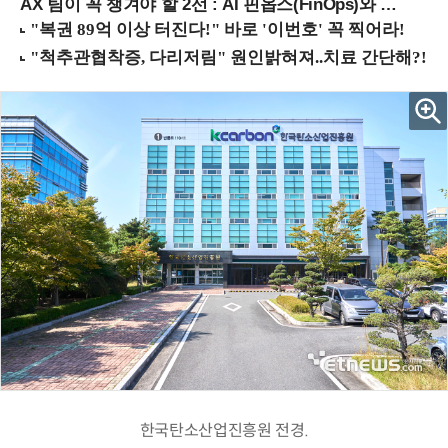
AX 팀이 꼭 챙겨야 할 2선 : AI 핀옵스(FinOps)와 토큰 거버넌스 (8/21 잠실역)
한국탄소산업진흥원 전경.