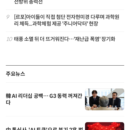
전방위 총력전
9
[르포]아이들이 직접 첨단 전자현미경 다루며 과학원
리 체득...과학체험 제공 '주니어닥터' 현장
10
태풍 소멸 뒤 더 뜨거워진다…'재난급 폭염' 장기화
주요뉴스
韓 AI 리더십 공백… G3 동력 꺼져간
다
中 통신사, 'AI 토큰'으로 분기 2兆 벌