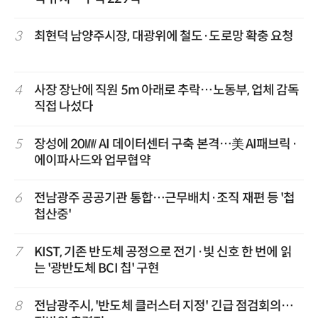
3
최현덕 남양주시장, 대광위에 철도·도로망 확충 요청
4
사장 장난에 직원 5m 아래로 추락…노동부, 업체 감독
직접 나섰다
5
장성에 20㎿ AI 데이터센터 구축 본격…美 AI패브릭·
에이파사드와 업무협약
6
전남광주 공공기관 통합…근무배치·조직 재편 등 '첩
첩산중'
7
KIST, 기존 반도체 공정으로 전기·빛 신호 한 번에 읽
는 '광반도체 BCI 칩' 구현
8
전남광주시, '반도체 클러스터 지정' 긴급 점검회의…