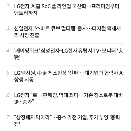
2
LG전자, AI홈 SoC 풀 라인업 국산화…프리미엄부터
엔트리까지
3
신일전자, '스마트 큐브 멀티탭' 출시…디지털 액세서
리 시장 진출
4
'게이밍위크' 삼성전자-LG전자 유럽서 TV·모니터 '大
戰'
5
LG 엑사원, 中企 제조현장 '전파'…대기업과 협력사 AI
상생 시동
6
LG전자 “로니 판매량, 역대 최다…기존 청소로봇 대비
3배 증가”
7
“상장폐지 막아라”…중소 가전 기업, 주가 부양 '총력
전'