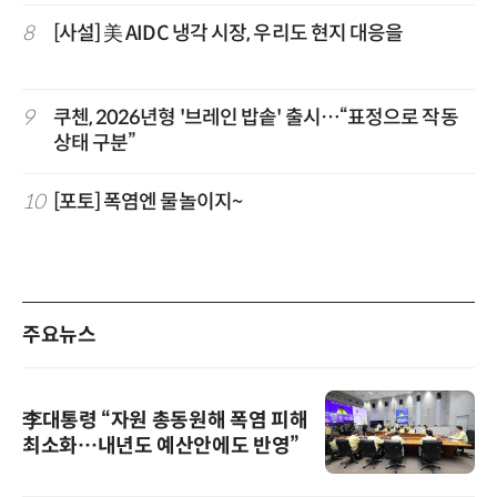
8
[사설] 美 AIDC 냉각 시장, 우리도 현지 대응을
9
쿠첸, 2026년형 '브레인 밥솥' 출시…“표정으로 작동
상태 구분”
10
[포토] 폭염엔 물놀이지~
주요뉴스
李대통령 “자원 총동원해 폭염 피해
최소화…내년도 예산안에도 반영”