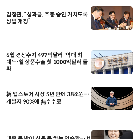
김정관, “성과급, 주총 승인 거치도록
상법 개정”
6월 경상수지 497억달러 '역대 최
대'…월 상품수출 첫 1000억달러 돌
파
韓 앱스토어 시장 5년 만에 38조원…
개발자 90%에 無수수료
대출 못 받아 신용 못 쌓는 악순환…서